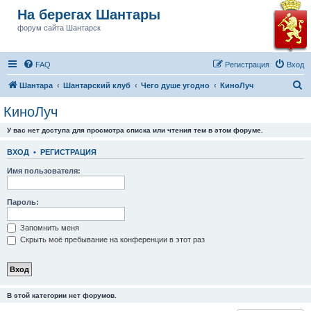
На берегах Шантары
форум сайта Шантарск
FAQ
Регистрация
Вход
П
Шантара
Шантарский клуб
Чего душе угодно
КиноЛуч
о
КиноЛуч
и
У вас нет доступа для просмотра списка или чтения тем в этом форуме.
с
к
ВХОД
•
РЕГИСТРАЦИЯ
Имя пользователя:
Пароль:
Запомнить меня
Скрыть моё пребывание на конференции в этот раз
В этой категории нет форумов.