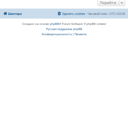
Перейти
Шантара
Удалить cookies
Часовой пояс:
UTC+03:00
Создано на основе
phpBB
® Forum Software © phpBB Limited
Русская поддержка phpBB
Конфиденциальность
|
Правила