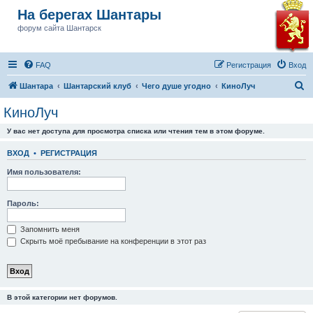
На берегах Шантары
форум сайта Шантарск
FAQ
Регистрация
Вход
П
Шантара
Шантарский клуб
Чего душе угодно
КиноЛуч
о
КиноЛуч
и
У вас нет доступа для просмотра списка или чтения тем в этом форуме.
с
к
ВХОД
•
РЕГИСТРАЦИЯ
Имя пользователя:
Пароль:
Запомнить меня
Скрыть моё пребывание на конференции в этот раз
В этой категории нет форумов.