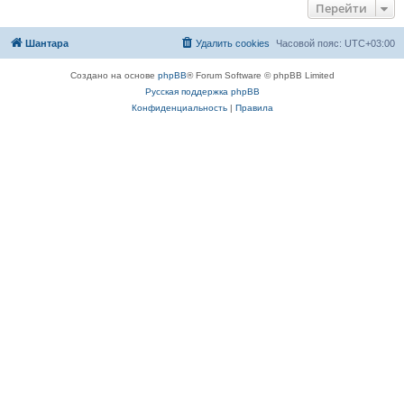
Перейти
Шантара
Удалить cookies
Часовой пояс:
UTC+03:00
Создано на основе
phpBB
® Forum Software © phpBB Limited
Русская поддержка phpBB
Конфиденциальность
|
Правила