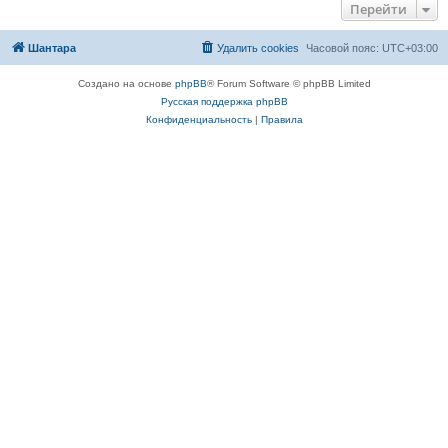
Перейти
Шантара
Удалить cookies
Часовой пояс:
UTC+03:00
Создано на основе
phpBB
® Forum Software © phpBB Limited
Русская поддержка phpBB
Конфиденциальность
|
Правила