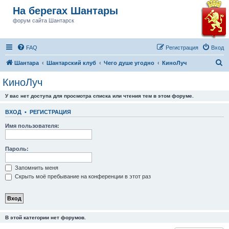
На берегах Шантары
форум сайта Шантарск
FAQ
Регистрация
Вход
П
Шантара
Шантарский клуб
Чего душе угодно
КиноЛуч
о
КиноЛуч
и
У вас нет доступа для просмотра списка или чтения тем в этом форуме.
с
к
ВХОД
•
РЕГИСТРАЦИЯ
Имя пользователя:
Пароль:
Запомнить меня
Скрыть моё пребывание на конференции в этот раз
В этой категории нет форумов.