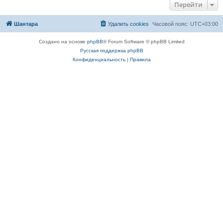
Перейти
Шантара
Удалить cookies
Часовой пояс:
UTC+03:00
Создано на основе
phpBB
® Forum Software © phpBB Limited
Русская поддержка phpBB
Конфиденциальность
|
Правила