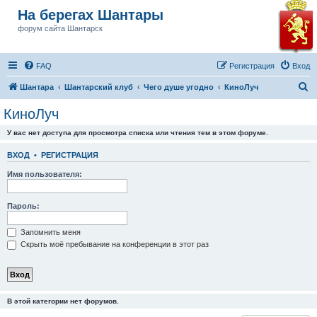
На берегах Шантары
форум сайта Шантарск
FAQ
Регистрация
Вход
П
Шантара
Шантарский клуб
Чего душе угодно
КиноЛуч
о
КиноЛуч
и
У вас нет доступа для просмотра списка или чтения тем в этом форуме.
с
к
ВХОД
•
РЕГИСТРАЦИЯ
Имя пользователя:
Пароль:
Запомнить меня
Скрыть моё пребывание на конференции в этот раз
В этой категории нет форумов.