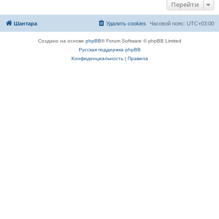
Перейти
Шантара
Удалить cookies
Часовой пояс:
UTC+03:00
Создано на основе
phpBB
® Forum Software © phpBB Limited
Русская поддержка phpBB
Конфиденциальность
|
Правила