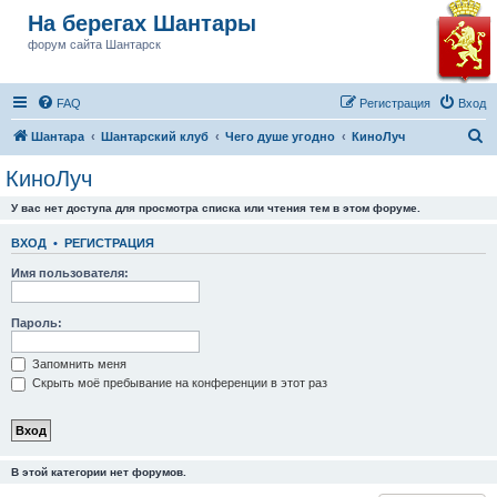
На берегах Шантары
форум сайта Шантарск
FAQ
Регистрация
Вход
П
Шантара
Шантарский клуб
Чего душе угодно
КиноЛуч
о
КиноЛуч
и
У вас нет доступа для просмотра списка или чтения тем в этом форуме.
с
к
ВХОД
•
РЕГИСТРАЦИЯ
Имя пользователя:
Пароль:
Запомнить меня
Скрыть моё пребывание на конференции в этот раз
В этой категории нет форумов.