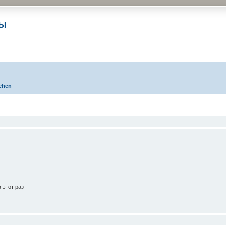
ры
chen
 этот раз