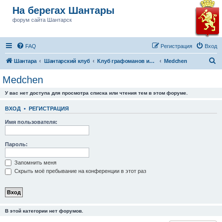
На берегах Шантары
форум сайта Шантарск
FAQ
Регистрация
Вход
П
Шантара
Шантарский клуб
Клуб графоманов им Бушкова
Medchen
о
Medchen
и
У вас нет доступа для просмотра списка или чтения тем в этом форуме.
с
к
ВХОД
•
РЕГИСТРАЦИЯ
Имя пользователя:
Пароль:
Запомнить меня
Скрыть моё пребывание на конференции в этот раз
В этой категории нет форумов.