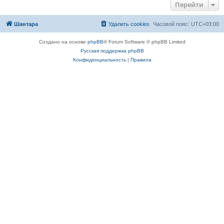
Перейти
Шантара
Удалить cookies
Часовой пояс:
UTC+03:00
Создано на основе
phpBB
® Forum Software © phpBB Limited
Русская поддержка phpBB
Конфиденциальность
|
Правила