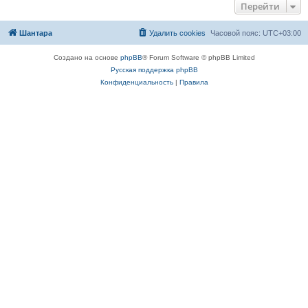
Перейти
Шантара
Удалить cookies
Часовой пояс:
UTC+03:00
Создано на основе
phpBB
® Forum Software © phpBB Limited
Русская поддержка phpBB
Конфиденциальность
|
Правила