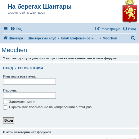
На берегах Шантары
форум сайта Шантарск
FAQ
Регистрация
Вход
П
Шантара
Шантарский клуб
Клуб графоманов им Бушкова
Medchen
о
Medchen
и
У вас нет доступа для просмотра списка или чтения тем в этом форуме.
с
к
ВХОД
•
РЕГИСТРАЦИЯ
Имя пользователя:
Пароль:
Запомнить меня
Скрыть моё пребывание на конференции в этот раз
В этой категории нет форумов.