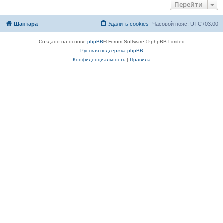
Перейти
Шантара
Удалить cookies
Часовой пояс:
UTC+03:00
Создано на основе
phpBB
® Forum Software © phpBB Limited
Русская поддержка phpBB
Конфиденциальность
|
Правила