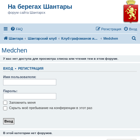
На берегах Шантары
форум сайта Шантарск
FAQ
Регистрация
Вход
П
Шантара
Шантарский клуб
Клуб графоманов им Бушкова
Medchen
о
Medchen
и
У вас нет доступа для просмотра списка или чтения тем в этом форуме.
с
к
ВХОД
•
РЕГИСТРАЦИЯ
Имя пользователя:
Пароль:
Запомнить меня
Скрыть моё пребывание на конференции в этот раз
В этой категории нет форумов.