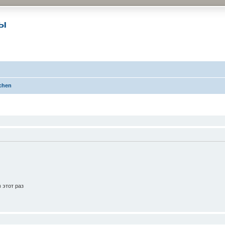
ры
chen
 этот раз