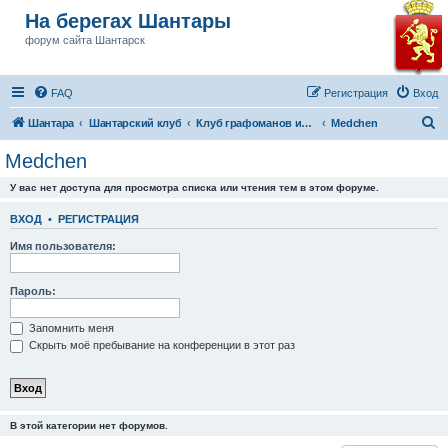
На берегах Шантары
форум сайта Шантарск
FAQ
Регистрация
Вход
П
Шантара
Шантарский клуб
Клуб графоманов им Бушкова
Medchen
о
Medchen
и
У вас нет доступа для просмотра списка или чтения тем в этом форуме.
с
к
ВХОД
•
РЕГИСТРАЦИЯ
Имя пользователя:
Пароль:
Запомнить меня
Скрыть моё пребывание на конференции в этот раз
В этой категории нет форумов.