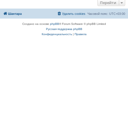
Перейти
Шантара
Удалить cookies
Часовой пояс:
UTC+03:00
Создано на основе
phpBB
® Forum Software © phpBB Limited
Русская поддержка phpBB
Конфиденциальность
|
Правила