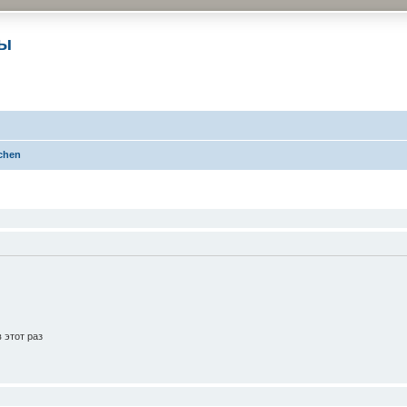
ры
chen
 этот раз