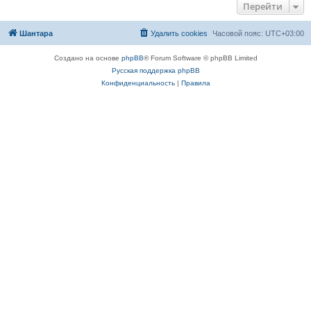
Перейти
Шантара
Удалить cookies
Часовой пояс:
UTC+03:00
Создано на основе
phpBB
® Forum Software © phpBB Limited
Русская поддержка phpBB
Конфиденциальность
|
Правила