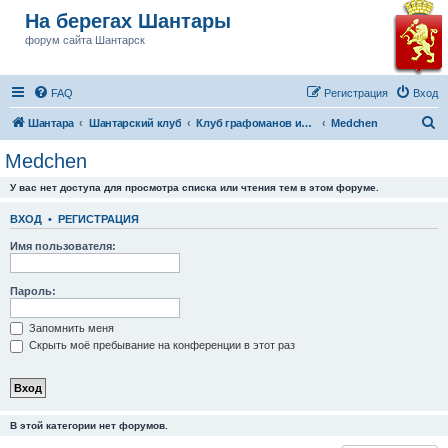
На берегах Шантары
форум сайта Шантарск
FAQ
Регистрация
Вход
П
Шантара
Шантарский клуб
Клуб графоманов им Бушкова
Medchen
о
Medchen
и
У вас нет доступа для просмотра списка или чтения тем в этом форуме.
с
к
ВХОД
•
РЕГИСТРАЦИЯ
Имя пользователя:
Пароль:
Запомнить меня
Скрыть моё пребывание на конференции в этот раз
В этой категории нет форумов.