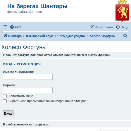
На берегах Шантары
форум сайта Шантарск
FAQ
Регистрация
Вход
П
Шантара
Шантарский клуб
Чего душе угодно
Колесо Фортуны
о
Колесо Фортуны
и
У вас нет доступа для просмотра списка или чтения тем в этом форуме.
с
к
ВХОД
•
РЕГИСТРАЦИЯ
Имя пользователя:
Пароль:
Запомнить меня
Скрыть моё пребывание на конференции в этот раз
В этой категории нет форумов.