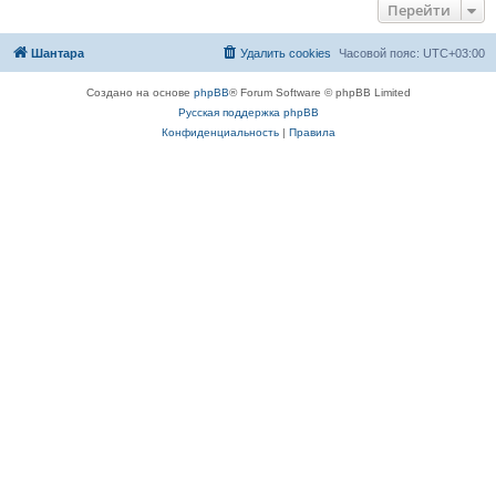
Перейти
Шантара
Удалить cookies
Часовой пояс:
UTC+03:00
Создано на основе
phpBB
® Forum Software © phpBB Limited
Русская поддержка phpBB
Конфиденциальность
|
Правила