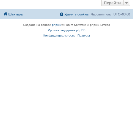
Перейти
Шантара
Удалить cookies
Часовой пояс:
UTC+03:00
Создано на основе
phpBB
® Forum Software © phpBB Limited
Русская поддержка phpBB
Конфиденциальность
|
Правила