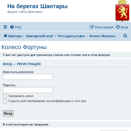
На берегах Шантары
форум сайта Шантарск
FAQ
Регистрация
Вход
П
Шантара
Шантарский клуб
Чего душе угодно
Колесо Фортуны
о
Колесо Фортуны
и
У вас нет доступа для просмотра списка или чтения тем в этом форуме.
с
к
ВХОД
•
РЕГИСТРАЦИЯ
Имя пользователя:
Пароль:
Запомнить меня
Скрыть моё пребывание на конференции в этот раз
В этой категории нет форумов.