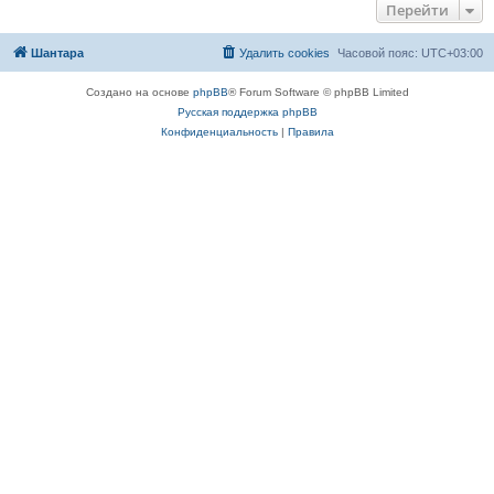
Перейти
Шантара
Удалить cookies
Часовой пояс:
UTC+03:00
Создано на основе
phpBB
® Forum Software © phpBB Limited
Русская поддержка phpBB
Конфиденциальность
|
Правила