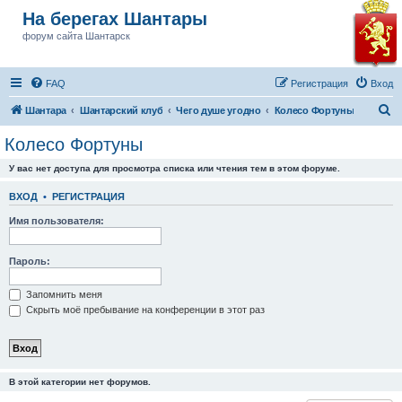
На берегах Шантары
форум сайта Шантарск
FAQ
Регистрация
Вход
П
Шантара
Шантарский клуб
Чего душе угодно
Колесо Фортуны
о
Колесо Фортуны
и
У вас нет доступа для просмотра списка или чтения тем в этом форуме.
с
к
ВХОД
•
РЕГИСТРАЦИЯ
Имя пользователя:
Пароль:
Запомнить меня
Скрыть моё пребывание на конференции в этот раз
В этой категории нет форумов.