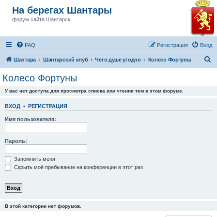
На берегах Шантары
форум сайта Шантарск
FAQ
Регистрация
Вход
П
Шантара
Шантарский клуб
Чего душе угодно
Колесо Фортуны
о
Колесо Фортуны
и
У вас нет доступа для просмотра списка или чтения тем в этом форуме.
с
к
ВХОД
•
РЕГИСТРАЦИЯ
Имя пользователя:
Пароль:
Запомнить меня
Скрыть моё пребывание на конференции в этот раз
В этой категории нет форумов.