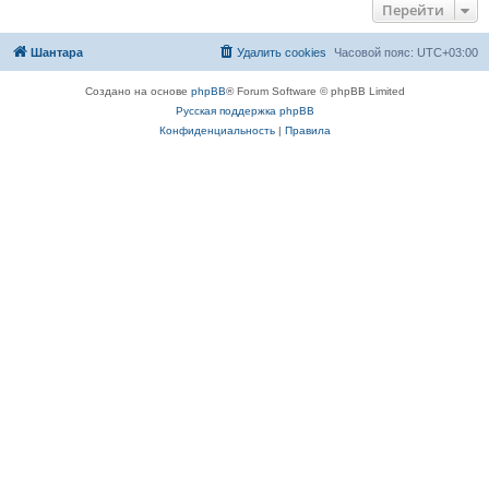
Перейти
Шантара
Удалить cookies
Часовой пояс:
UTC+03:00
Создано на основе
phpBB
® Forum Software © phpBB Limited
Русская поддержка phpBB
Конфиденциальность
|
Правила