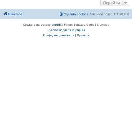
Перейти
Шантара
Удалить cookies
Часовой пояс:
UTC+03:00
Создано на основе
phpBB
® Forum Software © phpBB Limited
Русская поддержка phpBB
Конфиденциальность
|
Правила