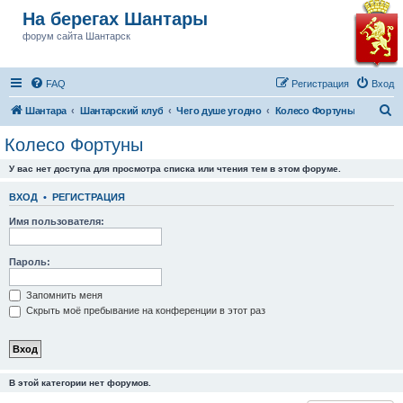
На берегах Шантары
форум сайта Шантарск
FAQ
Регистрация
Вход
П
Шантара
Шантарский клуб
Чего душе угодно
Колесо Фортуны
о
Колесо Фортуны
и
У вас нет доступа для просмотра списка или чтения тем в этом форуме.
с
к
ВХОД
•
РЕГИСТРАЦИЯ
Имя пользователя:
Пароль:
Запомнить меня
Скрыть моё пребывание на конференции в этот раз
В этой категории нет форумов.