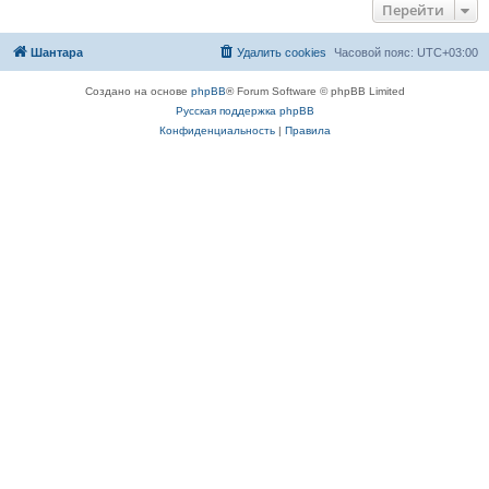
Перейти
Шантара
Удалить cookies
Часовой пояс:
UTC+03:00
Создано на основе
phpBB
® Forum Software © phpBB Limited
Русская поддержка phpBB
Конфиденциальность
|
Правила