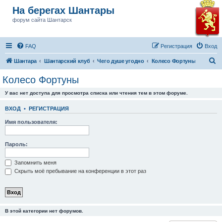
На берегах Шантары
форум сайта Шантарск
FAQ
Регистрация
Вход
П
Шантара
Шантарский клуб
Чего душе угодно
Колесо Фортуны
о
Колесо Фортуны
и
У вас нет доступа для просмотра списка или чтения тем в этом форуме.
с
к
ВХОД
•
РЕГИСТРАЦИЯ
Имя пользователя:
Пароль:
Запомнить меня
Скрыть моё пребывание на конференции в этот раз
В этой категории нет форумов.