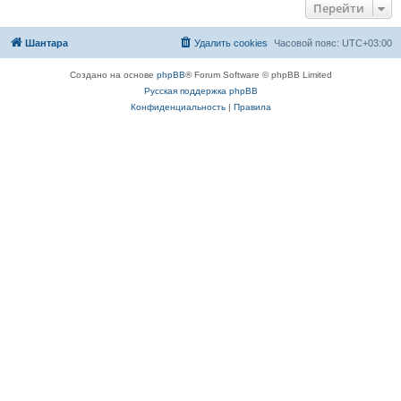
Перейти
Шантара
Удалить cookies
Часовой пояс:
UTC+03:00
Создано на основе
phpBB
® Forum Software © phpBB Limited
Русская поддержка phpBB
Конфиденциальность
|
Правила