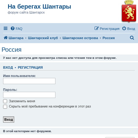
На берегах Шантары
форум сайта Шантарск
FAQ
Регистрация
Вход
П
Шантара
Шантарский клуб
Шантарские острова
Россия
о
Россия
и
У вас нет доступа для просмотра списка или чтения тем в этом форуме.
с
к
ВХОД
•
РЕГИСТРАЦИЯ
Имя пользователя:
Пароль:
Запомнить меня
Скрыть моё пребывание на конференции в этот раз
В этой категории нет форумов.