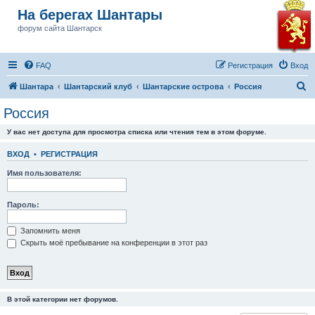
На берегах Шантары
форум сайта Шантарск
FAQ
Регистрация
Вход
П
Шантара
Шантарский клуб
Шантарские острова
Россия
о
Россия
и
У вас нет доступа для просмотра списка или чтения тем в этом форуме.
с
к
ВХОД
•
РЕГИСТРАЦИЯ
Имя пользователя:
Пароль:
Запомнить меня
Скрыть моё пребывание на конференции в этот раз
В этой категории нет форумов.