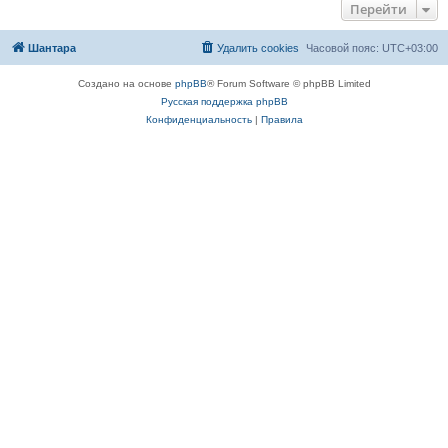
Перейти
Шантара
Удалить cookies
Часовой пояс:
UTC+03:00
Создано на основе
phpBB
® Forum Software © phpBB Limited
Русская поддержка phpBB
Конфиденциальность
|
Правила