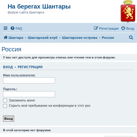
На берегах Шантары
форум сайта Шантарск
FAQ
Регистрация
Вход
П
Шантара
Шантарский клуб
Шантарские острова
Россия
о
Россия
и
У вас нет доступа для просмотра списка или чтения тем в этом форуме.
с
к
ВХОД
•
РЕГИСТРАЦИЯ
Имя пользователя:
Пароль:
Запомнить меня
Скрыть моё пребывание на конференции в этот раз
В этой категории нет форумов.