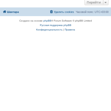
Перейти
Шантара
Удалить cookies
Часовой пояс:
UTC+03:00
Создано на основе
phpBB
® Forum Software © phpBB Limited
Русская поддержка phpBB
Конфиденциальность
|
Правила