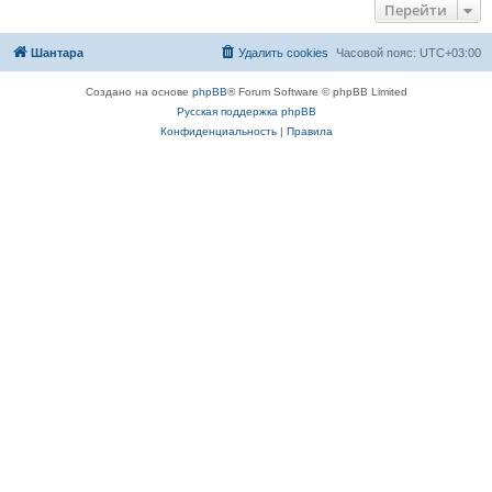
Перейти
Шантара
Удалить cookies
Часовой пояс:
UTC+03:00
Создано на основе
phpBB
® Forum Software © phpBB Limited
Русская поддержка phpBB
Конфиденциальность
|
Правила