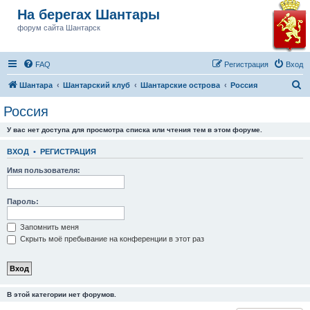
На берегах Шантары
форум сайта Шантарск
FAQ
Регистрация
Вход
П
Шантара
Шантарский клуб
Шантарские острова
Россия
о
Россия
и
У вас нет доступа для просмотра списка или чтения тем в этом форуме.
с
к
ВХОД
•
РЕГИСТРАЦИЯ
Имя пользователя:
Пароль:
Запомнить меня
Скрыть моё пребывание на конференции в этот раз
В этой категории нет форумов.