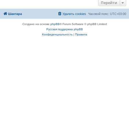
Перейти
Шантара
Удалить cookies
Часовой пояс:
UTC+03:00
Создано на основе
phpBB
® Forum Software © phpBB Limited
Русская поддержка phpBB
Конфиденциальность
|
Правила