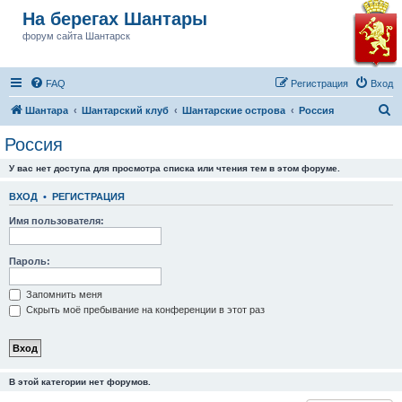
На берегах Шантары
форум сайта Шантарск
FAQ
Регистрация
Вход
П
Шантара
Шантарский клуб
Шантарские острова
Россия
о
Россия
и
У вас нет доступа для просмотра списка или чтения тем в этом форуме.
с
к
ВХОД
•
РЕГИСТРАЦИЯ
Имя пользователя:
Пароль:
Запомнить меня
Скрыть моё пребывание на конференции в этот раз
В этой категории нет форумов.