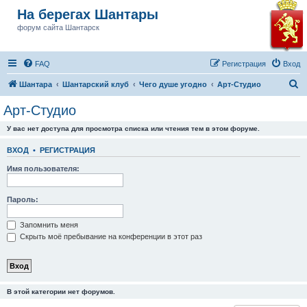
На берегах Шантары
форум сайта Шантарск
FAQ
Регистрация
Вход
П
Шантара
Шантарский клуб
Чего душе угодно
Арт-Студио
о
Арт-Студио
и
У вас нет доступа для просмотра списка или чтения тем в этом форуме.
с
к
ВХОД
•
РЕГИСТРАЦИЯ
Имя пользователя:
Пароль:
Запомнить меня
Скрыть моё пребывание на конференции в этот раз
В этой категории нет форумов.