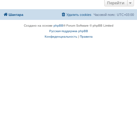
Перейти
Шантара
Удалить cookies
Часовой пояс:
UTC+03:00
Создано на основе
phpBB
® Forum Software © phpBB Limited
Русская поддержка phpBB
Конфиденциальность
|
Правила