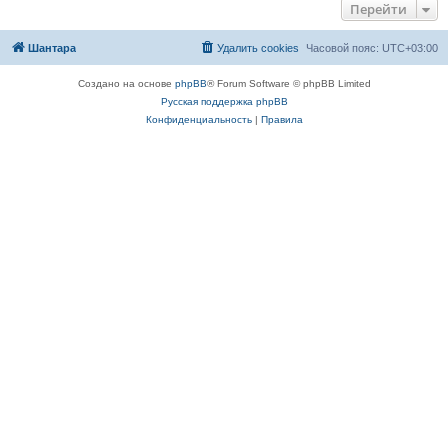
Перейти
Шантара
Удалить cookies
Часовой пояс:
UTC+03:00
Создано на основе
phpBB
® Forum Software © phpBB Limited
Русская поддержка phpBB
Конфиденциальность
|
Правила