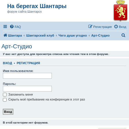
На берегах Шантары
форум сайта Шантарск
FAQ
Регистрация
Вход
П
Шантара
Шантарский клуб
Чего душе угодно
Арт-Студио
о
Арт-Студио
и
У вас нет доступа для просмотра списка или чтения тем в этом форуме.
с
к
ВХОД
•
РЕГИСТРАЦИЯ
Имя пользователя:
Пароль:
Запомнить меня
Скрыть моё пребывание на конференции в этот раз
В этой категории нет форумов.