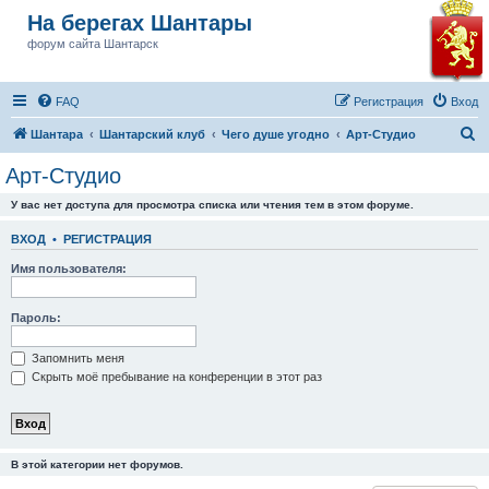
На берегах Шантары
форум сайта Шантарск
FAQ
Регистрация
Вход
П
Шантара
Шантарский клуб
Чего душе угодно
Арт-Студио
о
Арт-Студио
и
У вас нет доступа для просмотра списка или чтения тем в этом форуме.
с
к
ВХОД
•
РЕГИСТРАЦИЯ
Имя пользователя:
Пароль:
Запомнить меня
Скрыть моё пребывание на конференции в этот раз
В этой категории нет форумов.