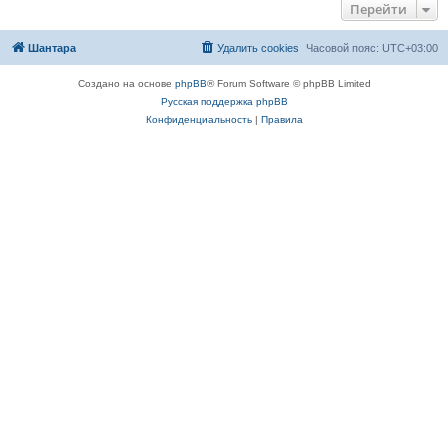
Перейти
Шантара
Удалить cookies
Часовой пояс:
UTC+03:00
Создано на основе
phpBB
® Forum Software © phpBB Limited
Русская поддержка phpBB
Конфиденциальность
|
Правила