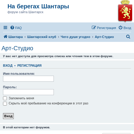
На берегах Шантары
форум сайта Шантарск
FAQ
Регистрация
Вход
П
Шантара
Шантарский клуб
Чего душе угодно
Арт-Студио
о
Арт-Студио
и
У вас нет доступа для просмотра списка или чтения тем в этом форуме.
с
к
ВХОД
•
РЕГИСТРАЦИЯ
Имя пользователя:
Пароль:
Запомнить меня
Скрыть моё пребывание на конференции в этот раз
В этой категории нет форумов.