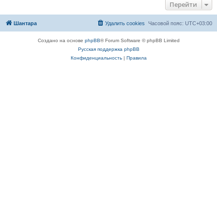
Перейти
Шантара
Удалить cookies
Часовой пояс:
UTC+03:00
Создано на основе
phpBB
® Forum Software © phpBB Limited
Русская поддержка phpBB
Конфиденциальность
|
Правила