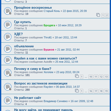
Ответы:
3
Прощёное воскресенье
Последнее сообщение
Старый Конь
«
22 фев 2015, 20:39
Ответы:
19
1
2
Где купить
Последнее сообщение
Бродяга
«
10 июн 2012, 18:29
Ответы:
1
ХДЕ?
Последнее сообщение
Throll1
«
18 окт 2011, 13:44
Ответы:
7
объявление
Последнее сообщение
Бушков
«
21 авг 2011, 02:44
Ответы:
11
Rayden а как с вами можно связаться?
Последнее сообщение
Autolife
«
25 янв 2011, 12:44
Почему я сижу в бане?
Последнее сообщение
Хеллем
«
23 апр 2010, 00:24
Ответы:
181
1
10
11
12
13
…
Вопрос из застенков инквизиции
Последнее сообщение
Rayden
«
06 фев 2010, 14:37
Ответы:
280
1
16
17
18
19
…
Не работает сайт
Последнее сообщение
Владимир Сачивко
«
16 окт 2009, 12:48
Ответы:
4
Не могу зайти, не принимает пароль