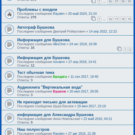
1
56
57
58
59
…
Проблемы с входом
Последнее сообщение
Rayden
«
20 май 2024, 21:24
Ответы:
279
1
16
17
18
19
…
Автограф Бушкова
Последнее сообщение
Дмитрий Робертович
«
14 апр 2022, 12:22
Информация для Бушкова
Последнее сообщение
AlexOne
«
24 окт 2019, 18:38
Ответы:
16
1
2
Информация для Бушкова
Последнее сообщение
novakm
«
27 апр 2018, 14:41
Ответы:
12
Тест обычная тема
Последнее сообщение
Бродяга
«
11 сен 2017, 19:40
Ответы:
3
Аудиокнига "Вертикальная вода"
Последнее сообщение
Бушков
«
20 июл 2017, 20:05
Ответы:
3
Не приходит письмо для активации
Последнее сообщение
Шура Евсеев
«
19 июл 2017, 23:19
информация для Александра Бушкова
Последнее сообщение
Анна Невельская
«
22 май 2016, 04:21
Ответы:
9
Наш полуостров
Последнее сообщение
Rayden
«
27 авг 2015, 21:38