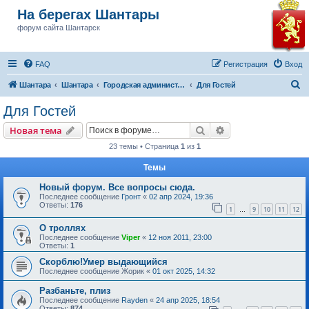
На берегах Шантары
форум сайта Шантарск
FAQ
Регистрация
Вход
П
Шантара
Шантара
Городская администрация Шантарска
Для Гостей
о
Для Гостей
и
Поиск
Расширенный пои
Новая тема
с
23 темы • Страница
1
из
1
к
Темы
Новый форум. Все вопросы сюда.
Последнее сообщение
Гронт
«
02 апр 2024, 19:36
Ответы:
176
1
9
10
11
12
…
О троллях
Последнее сообщение
Viper
«
12 ноя 2011, 23:00
Ответы:
1
Скорблю!Умер выдающийся
Последнее сообщение
Жорик
«
01 окт 2025, 14:32
Разбаньте, плиз
Последнее сообщение
Rayden
«
24 апр 2025, 18:54
Ответы:
874