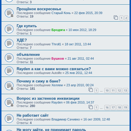
Ответы:
3
Прощёное воскресенье
Последнее сообщение
Старый Конь
«
22 фев 2015, 20:39
Ответы:
19
1
2
Где купить
Последнее сообщение
Бродяга
«
10 июн 2012, 18:29
Ответы:
1
ХДЕ?
Последнее сообщение
Throll1
«
18 окт 2011, 13:44
Ответы:
7
объявление
Последнее сообщение
Бушков
«
21 авг 2011, 02:44
Ответы:
11
Rayden а как с вами можно связаться?
Последнее сообщение
Autolife
«
25 янв 2011, 12:44
Почему я сижу в бане?
Последнее сообщение
Хеллем
«
23 апр 2010, 00:24
Ответы:
181
1
10
11
12
13
…
Вопрос из застенков инквизиции
Последнее сообщение
Rayden
«
06 фев 2010, 14:37
Ответы:
280
1
16
17
18
19
…
Не работает сайт
Последнее сообщение
Владимир Сачивко
«
16 окт 2009, 12:48
Ответы:
4
Не могу зайти, не принимает пароль