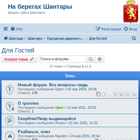
На берегах Шантары
форум сайта Шантарск
FAQ
Регистрация
Вход
П
Шантара
Шантара
Городская администрация Шантарска
Для Гостей
о
Для Гостей
и
Поиск
Расширенный пои
Новая тема
с
23 темы • Страница
1
из
1
к
Темы
Новый форум. Все вопросы сюда.
Последнее сообщение
Гронт
«
02 апр 2024, 19:36
Ответы:
176
1
9
10
11
12
…
О троллях
Последнее сообщение
Viper
«
12 ноя 2011, 23:00
Ответы:
1
Скорблю!Умер выдающийся
Последнее сообщение
Жорик
«
01 окт 2025, 14:32
Разбаньте, плиз
Последнее сообщение
Rayden
«
24 апр 2025, 18:54
Ответы:
874