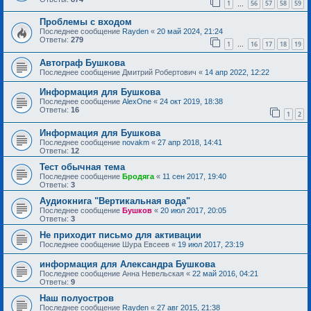
1
56
57
58
59
…
Проблемы с входом
Последнее сообщение
Rayden
«
20 май 2024, 21:24
Ответы:
279
1
16
17
18
19
…
Автограф Бушкова
Последнее сообщение
Дмитрий Робертович
«
14 апр 2022, 12:22
Информация для Бушкова
Последнее сообщение
AlexOne
«
24 окт 2019, 18:38
Ответы:
16
1
2
Информация для Бушкова
Последнее сообщение
novakm
«
27 апр 2018, 14:41
Ответы:
12
Тест обычная тема
Последнее сообщение
Бродяга
«
11 сен 2017, 19:40
Ответы:
3
Аудиокнига "Вертикальная вода"
Последнее сообщение
Бушков
«
20 июл 2017, 20:05
Ответы:
3
Не приходит письмо для активации
Последнее сообщение
Шура Евсеев
«
19 июл 2017, 23:19
информация для Александра Бушкова
Последнее сообщение
Анна Невельская
«
22 май 2016, 04:21
Ответы:
9
Наш полуостров
Последнее сообщение
Rayden
«
27 авг 2015, 21:38