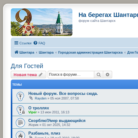
На берегах Шанта
форум сайта Шантарск
Ссылки
FAQ
Шантара
Шантара
Городская администрация Шантарска
Для Г
Для Гостей
Поиск
Расширенный
Новая тема
ТЕМЫ
Новый форум. Все вопросы сюда.
Rayden
»
05 ноя 2007, 07:58
О троллях
Viper
»
13 июн 2011, 16:13
Скорблю!Умер выдающийся
Жорик
»
01 окт 2025, 14:32
Разбаньте, плиз
Гусев 1
»
18 май 2010, 18:00