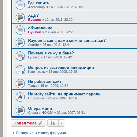
Где купить
Александр013
»
10 июн 2012, 18:05
ХДЕ?
Бушков
»
12 окт 2011, 20:20
объявление
Бушков
»
23 июл 2011, 20:51
Rayden а как с вами можно связаться?
Autolife
»
25 янв 2011, 12:44
Почему я сижу в бане?
Гусев 1
»
17 апр 2010, 12:42
Вопрос из застенков инквизиции
Kato_гость
»
15 янв 2008, 19:28
Не работает сайт
Таша
»
15 окт 2009, 12:52
Не могу зайти, не принимает пароль
Полковник
»
05 ноя 2007, 10:16
Опера мини
Слава с НОКИА
»
02 дек 2007, 08:51
Новая тема
Вернуться к списку форумов