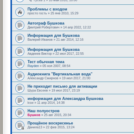
Проблемы с входом
просто гость
»
25 янв 2010, 15:29
Автограф Бушкова
Дмитрий Робертович
»
14 апр 2022, 12:22
Информация для Бушкова
Валерий Иванов
»
21 авг 2014, 12:16
Информация для Бушкова
Авдееев Виктор
»
22 июл 2017, 22:55
Тест обычная тема
Rayden
»
05 ноя 2007, 08:54
Аудиокнига "Вертикальная вода"
Александр Смирнов
»
19 июл 2017, 21:00
Не приходит письмо для активации
Шура Евсеев
»
19 июл 2017, 23:19
информация для Александра Бушкова
ksw
»
11 апр 2014, 14:38
Наш полуостров
Бушков
»
25 авг 2015, 20:34
Прощёное воскресенье
Данила13
»
22 фев 2015, 13:24