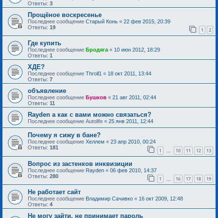
Ответы:
3
Прощёное воскресенье
Последнее сообщение
Старый Конь
«
22 фев 2015, 20:39
Ответы:
19
1
2
Где купить
Последнее сообщение
Бродяга
«
10 июн 2012, 18:29
Ответы:
1
ХДЕ?
Последнее сообщение
Throll1
«
18 окт 2011, 13:44
Ответы:
7
объявление
Последнее сообщение
Бушков
«
21 авг 2011, 02:44
Ответы:
11
Rayden а как с вами можно связаться?
Последнее сообщение
Autolife
«
25 янв 2011, 12:44
Почему я сижу в бане?
Последнее сообщение
Хеллем
«
23 апр 2010, 00:24
Ответы:
181
1
10
11
12
13
…
Вопрос из застенков инквизиции
Последнее сообщение
Rayden
«
06 фев 2010, 14:37
Ответы:
280
1
16
17
18
19
…
Не работает сайт
Последнее сообщение
Владимир Сачивко
«
16 окт 2009, 12:48
Ответы:
4
Не могу зайти, не принимает пароль