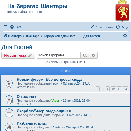
На берегах Шантары
форум сайта Шантарск
FAQ
Регистрация
Вход
П
Шантара
Шантара
Городская администрация Шантарска
Для Гостей
о
Для Гостей
и
Поиск
Расширенный пои
Новая тема
с
23 темы • Страница
1
из
1
к
Темы
Новый форум. Все вопросы сюда.
Последнее сообщение
Гронт
«
02 апр 2024, 19:36
Ответы:
176
1
9
10
11
12
…
О троллях
Последнее сообщение
Viper
«
12 ноя 2011, 23:00
Ответы:
1
Скорблю!Умер выдающийся
Последнее сообщение
Жорик
«
01 окт 2025, 14:32
Разбаньте, плиз
Последнее сообщение
Rayden
«
24 апр 2025, 18:54
Ответы:
874