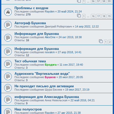
1
56
57
58
59
…
Проблемы с входом
Последнее сообщение
Rayden
«
20 май 2024, 21:24
Ответы:
279
1
16
17
18
19
…
Автограф Бушкова
Последнее сообщение
Дмитрий Робертович
«
14 апр 2022, 12:22
Информация для Бушкова
Последнее сообщение
AlexOne
«
24 окт 2019, 18:38
Ответы:
16
1
2
Информация для Бушкова
Последнее сообщение
novakm
«
27 апр 2018, 14:41
Ответы:
12
Тест обычная тема
Последнее сообщение
Бродяга
«
11 сен 2017, 19:40
Ответы:
3
Аудиокнига "Вертикальная вода"
Последнее сообщение
Бушков
«
20 июл 2017, 20:05
Ответы:
3
Не приходит письмо для активации
Последнее сообщение
Шура Евсеев
«
19 июл 2017, 23:19
информация для Александра Бушкова
Последнее сообщение
Анна Невельская
«
22 май 2016, 04:21
Ответы:
9
Наш полуостров
Последнее сообщение
Rayden
«
27 авг 2015, 21:38