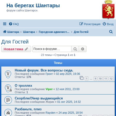
На берегах Шантары
форум сайта Шантарск
FAQ
Регистрация
Вход
П
Шантара
Шантара
Городская администрация Шантарска
Для Гостей
о
Для Гостей
и
Поиск
Расширенный пои
Новая тема
с
23 темы • Страница
1
из
1
к
Темы
Новый форум. Все вопросы сюда.
Последнее сообщение
Гронт
«
02 апр 2024, 19:36
Ответы:
176
1
9
10
11
12
…
О троллях
Последнее сообщение
Viper
«
12 ноя 2011, 23:00
Ответы:
1
Скорблю!Умер выдающийся
Последнее сообщение
Жорик
«
01 окт 2025, 14:32
Разбаньте, плиз
Последнее сообщение
Rayden
«
24 апр 2025, 18:54
Ответы:
874