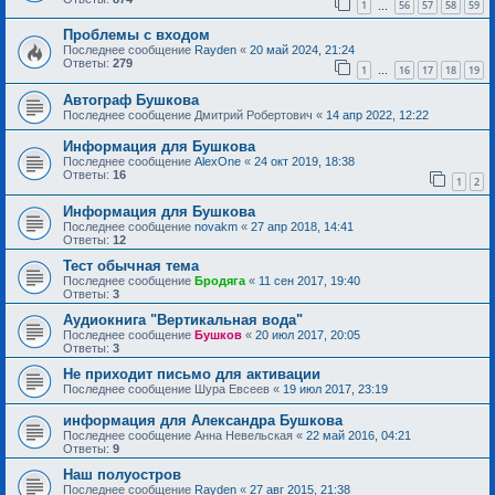
1
56
57
58
59
…
Проблемы с входом
Последнее сообщение
Rayden
«
20 май 2024, 21:24
Ответы:
279
1
16
17
18
19
…
Автограф Бушкова
Последнее сообщение
Дмитрий Робертович
«
14 апр 2022, 12:22
Информация для Бушкова
Последнее сообщение
AlexOne
«
24 окт 2019, 18:38
Ответы:
16
1
2
Информация для Бушкова
Последнее сообщение
novakm
«
27 апр 2018, 14:41
Ответы:
12
Тест обычная тема
Последнее сообщение
Бродяга
«
11 сен 2017, 19:40
Ответы:
3
Аудиокнига "Вертикальная вода"
Последнее сообщение
Бушков
«
20 июл 2017, 20:05
Ответы:
3
Не приходит письмо для активации
Последнее сообщение
Шура Евсеев
«
19 июл 2017, 23:19
информация для Александра Бушкова
Последнее сообщение
Анна Невельская
«
22 май 2016, 04:21
Ответы:
9
Наш полуостров
Последнее сообщение
Rayden
«
27 авг 2015, 21:38