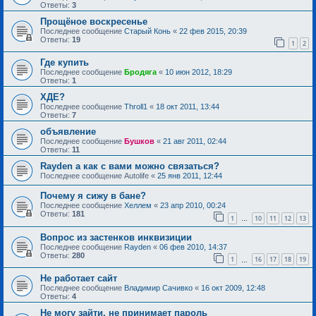
Ответы:
3
Прощёное воскресенье
Последнее сообщение
Старый Конь
«
22 фев 2015, 20:39
Ответы:
19
1
2
Где купить
Последнее сообщение
Бродяга
«
10 июн 2012, 18:29
Ответы:
1
ХДЕ?
Последнее сообщение
Throll1
«
18 окт 2011, 13:44
Ответы:
7
объявление
Последнее сообщение
Бушков
«
21 авг 2011, 02:44
Ответы:
11
Rayden а как с вами можно связаться?
Последнее сообщение
Autolife
«
25 янв 2011, 12:44
Почему я сижу в бане?
Последнее сообщение
Хеллем
«
23 апр 2010, 00:24
Ответы:
181
1
10
11
12
13
…
Вопрос из застенков инквизиции
Последнее сообщение
Rayden
«
06 фев 2010, 14:37
Ответы:
280
1
16
17
18
19
…
Не работает сайт
Последнее сообщение
Владимир Сачивко
«
16 окт 2009, 12:48
Ответы:
4
Не могу зайти, не принимает пароль