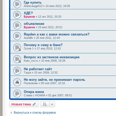
Где купить
Александр013
»
10 июн 2012, 18:05
ХДЕ?
Бушков
»
12 окт 2011, 20:20
объявление
Бушков
»
23 июл 2011, 20:51
Rayden а как с вами можно связаться?
Autolife
»
25 янв 2011, 12:44
Почему я сижу в бане?
Гусев 1
»
17 апр 2010, 12:42
Вопрос из застенков инквизиции
Kato_гость
»
15 янв 2008, 19:28
Не работает сайт
Таша
»
15 окт 2009, 12:52
Не могу зайти, не принимает пароль
Полковник
»
05 ноя 2007, 10:16
Опера мини
Слава с НОКИА
»
02 дек 2007, 08:51
Новая тема
Вернуться к списку форумов