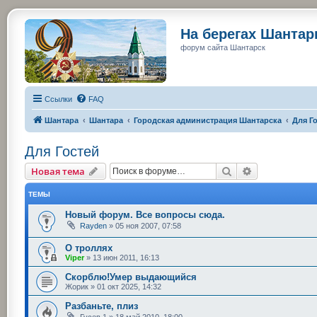
На берегах Шанта
форум сайта Шантарск
Ссылки
FAQ
Шантара
Шантара
Городская администрация Шантарска
Для Г
Для Гостей
Поиск
Расширенный
Новая тема
ТЕМЫ
Новый форум. Все вопросы сюда.
Rayden
»
05 ноя 2007, 07:58
О троллях
Viper
»
13 июн 2011, 16:13
Скорблю!Умер выдающийся
Жорик
»
01 окт 2025, 14:32
Разбаньте, плиз
Гусев 1
»
18 май 2010, 18:00