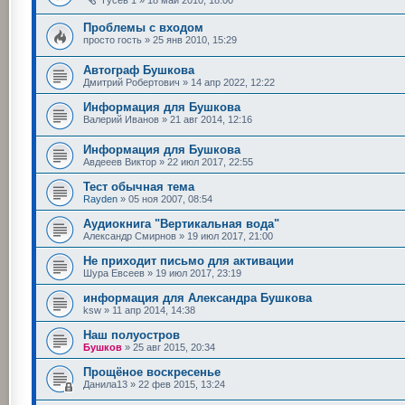
Проблемы с входом
просто гость
»
25 янв 2010, 15:29
Автограф Бушкова
Дмитрий Робертович
»
14 апр 2022, 12:22
Информация для Бушкова
Валерий Иванов
»
21 авг 2014, 12:16
Информация для Бушкова
Авдееев Виктор
»
22 июл 2017, 22:55
Тест обычная тема
Rayden
»
05 ноя 2007, 08:54
Аудиокнига "Вертикальная вода"
Александр Смирнов
»
19 июл 2017, 21:00
Не приходит письмо для активации
Шура Евсеев
»
19 июл 2017, 23:19
информация для Александра Бушкова
ksw
»
11 апр 2014, 14:38
Наш полуостров
Бушков
»
25 авг 2015, 20:34
Прощёное воскресенье
Данила13
»
22 фев 2015, 13:24