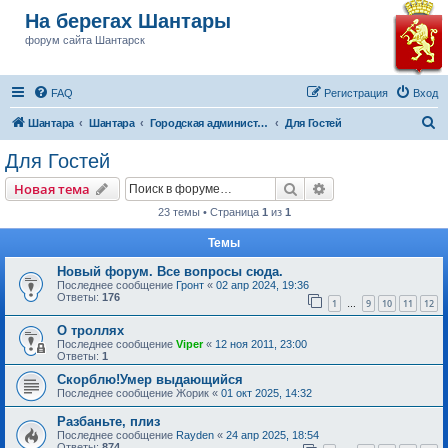
На берегах Шантары
форум сайта Шантарск
FAQ
Регистрация
Вход
П
Шантара
Шантара
Городская администрация Шантарска
Для Гостей
о
Для Гостей
и
Поиск
Расширенный пои
Новая тема
с
23 темы • Страница
1
из
1
к
Темы
Новый форум. Все вопросы сюда.
Последнее сообщение
Гронт
«
02 апр 2024, 19:36
Ответы:
176
1
9
10
11
12
…
О троллях
Последнее сообщение
Viper
«
12 ноя 2011, 23:00
Ответы:
1
Скорблю!Умер выдающийся
Последнее сообщение
Жорик
«
01 окт 2025, 14:32
Разбаньте, плиз
Последнее сообщение
Rayden
«
24 апр 2025, 18:54
Ответы:
874