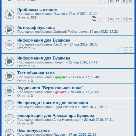
1
56
57
58
59
…
Проблемы с входом
Последнее сообщение
Rayden
«
20 май 2024, 21:24
Ответы:
279
1
16
17
18
19
…
Автограф Бушкова
Последнее сообщение
Дмитрий Робертович
«
14 апр 2022, 12:22
Информация для Бушкова
Последнее сообщение
AlexOne
«
24 окт 2019, 18:38
Ответы:
16
1
2
Информация для Бушкова
Последнее сообщение
novakm
«
27 апр 2018, 14:41
Ответы:
12
Тест обычная тема
Последнее сообщение
Бродяга
«
11 сен 2017, 19:40
Ответы:
3
Аудиокнига "Вертикальная вода"
Последнее сообщение
Бушков
«
20 июл 2017, 20:05
Ответы:
3
Не приходит письмо для активации
Последнее сообщение
Шура Евсеев
«
19 июл 2017, 23:19
информация для Александра Бушкова
Последнее сообщение
Анна Невельская
«
22 май 2016, 04:21
Ответы:
9
Наш полуостров
Последнее сообщение
Rayden
«
27 авг 2015, 21:38