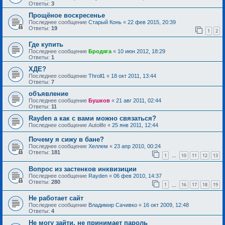
Ответы:
3
Прощёное воскресенье
Последнее сообщение
Старый Конь
«
22 фев 2015, 20:39
Ответы:
19
1
2
Где купить
Последнее сообщение
Бродяга
«
10 июн 2012, 18:29
Ответы:
1
ХДЕ?
Последнее сообщение
Throll1
«
18 окт 2011, 13:44
Ответы:
7
объявление
Последнее сообщение
Бушков
«
21 авг 2011, 02:44
Ответы:
11
Rayden а как с вами можно связаться?
Последнее сообщение
Autolife
«
25 янв 2011, 12:44
Почему я сижу в бане?
Последнее сообщение
Хеллем
«
23 апр 2010, 00:24
Ответы:
181
1
10
11
12
13
…
Вопрос из застенков инквизиции
Последнее сообщение
Rayden
«
06 фев 2010, 14:37
Ответы:
280
1
16
17
18
19
…
Не работает сайт
Последнее сообщение
Владимир Сачивко
«
16 окт 2009, 12:48
Ответы:
4
Не могу зайти, не принимает пароль