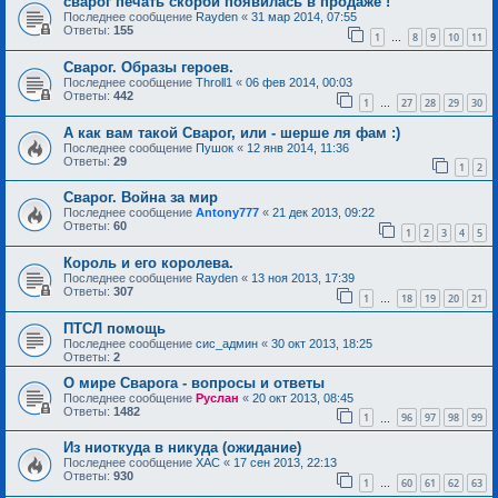
сварог печать скорби появилась в продаже !
Последнее сообщение
Rayden
«
31 мар 2014, 07:55
Ответы:
155
1
8
9
10
11
…
Сварог. Образы героев.
Последнее сообщение
Throll1
«
06 фев 2014, 00:03
Ответы:
442
1
27
28
29
30
…
А как вам такой Сварог, или - шерше ля фам :)
Последнее сообщение
Пушок
«
12 янв 2014, 11:36
Ответы:
29
1
2
Сварог. Война за мир
Последнее сообщение
Antony777
«
21 дек 2013, 09:22
Ответы:
60
1
2
3
4
5
Король и его королева.
Последнее сообщение
Rayden
«
13 ноя 2013, 17:39
Ответы:
307
1
18
19
20
21
…
ПТСЛ помощь
Последнее сообщение
сис_админ
«
30 окт 2013, 18:25
Ответы:
2
О мире Сварога - вопросы и ответы
Последнее сообщение
Руслан
«
20 окт 2013, 08:45
Ответы:
1482
1
96
97
98
99
…
Из ниоткуда в никуда (ожидание)
Последнее сообщение
ХАС
«
17 сен 2013, 22:13
Ответы:
930
1
60
61
62
63
…