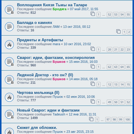
Воплощения Князя Тьмы на Таларе
Последнее сообщение
Бродяга
«
07 май 2017, 11:55
Ответы:
812
1
52
53
54
55
…
Баллада о камнях
Последнее сообщение
ЛАМ
«
13 окт 2016, 00:12
Ответы:
16
1
2
Предметы и Артефакты
Последнее сообщение
mara
«
10 окт 2016, 23:02
Ответы:
339
1
20
21
22
23
…
Сварог: идеи, фантазии, конспирология
Последнее сообщение
Бушков
«
15 июн 2016, 16:03
Ответы:
960
1
62
63
64
65
…
Ледяной Доктор - кто он? (II)
Последнее сообщение
Бушков
«
14 июн 2016, 05:18
Ответы:
211
1
12
13
14
15
…
Чертова мельница (II)
Последнее сообщение
Пушок
«
02 июн 2016, 10:06
Ответы:
777
1
49
50
51
52
…
Новый Сварог: идеи и фантазии
Последнее сообщение
Tadeush
«
12 янв 2016, 11:31
Ответы:
1499
1
97
98
99
100
…
Сюжет для обложки.
Последнее сообщение
Пушок
«
23 авг 2015, 23:15