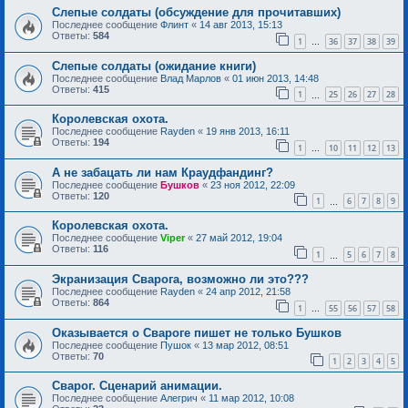
Слепые солдаты (обсуждение для прочитавших)
Последнее сообщение
Флинт
«
14 авг 2013, 15:13
Ответы:
584
1
36
37
38
39
…
Слепые солдаты (ожидание книги)
Последнее сообщение
Влад Марлов
«
01 июн 2013, 14:48
Ответы:
415
1
25
26
27
28
…
Королевская охота.
Последнее сообщение
Rayden
«
19 янв 2013, 16:11
Ответы:
194
1
10
11
12
13
…
А не забацать ли нам Краудфандинг?
Последнее сообщение
Бушков
«
23 ноя 2012, 22:09
Ответы:
120
1
6
7
8
9
…
Королевская охота.
Последнее сообщение
Viper
«
27 май 2012, 19:04
Ответы:
116
1
5
6
7
8
…
Экранизация Сварога, возможно ли это???
Последнее сообщение
Rayden
«
24 апр 2012, 21:58
Ответы:
864
1
55
56
57
58
…
Оказывается о Свароге пишет не только Бушков
Последнее сообщение
Пушок
«
13 мар 2012, 08:51
Ответы:
70
1
2
3
4
5
Сварог. Сценарий анимации.
Последнее сообщение
Алегрич
«
11 мар 2012, 10:08