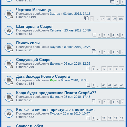
Ответы:
23
1
2
Чертова Мельница
Последнее сообщение
Зартак
«
01 фев 2012, 14:15
Ответы:
1499
1
97
98
99
100
…
Шантарцы и Сварог
Последнее сообщение
Хеллем
«
23 янв 2012, 18:56
Ответы:
87
1
2
3
4
5
6
Печать силы
Последнее сообщение
Rayden
«
09 ноя 2010, 23:28
Ответы:
78
1
2
3
4
5
6
Следующий Сварог
Последнее сообщение
Данила
«
05 ноя 2010, 12:25
Ответы:
279
1
16
17
18
19
…
Дата Выхода Нового Сварога
Последнее сообщение
Viper
«
05 ноя 2010, 08:33
Ответы:
684
1
43
44
45
46
…
Когда будет продолжение Печати Скорби??
Последнее сообщение
Данила
«
25 сен 2010, 17:48
Ответы:
79
1
2
3
4
5
6
Кто-как, а лично я приступаю к поминкам.
Последнее сообщение
Пушок
«
25 мар 2010, 10:47
Ответы:
432
1
26
27
28
29
…
Сварог и юбки