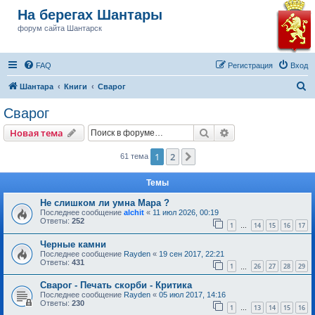
На берегах Шантары
форум сайта Шантарск
FAQ
Регистрация
Вход
П
Шантара
Книги
Сварог
о
Сварог
и
Поиск
Расширенный пои
Новая тема
с
к
1
2
След.
61 тема
Темы
Не слишком ли умна Мара ?
Последнее сообщение
alchit
«
11 июл 2026, 00:19
Ответы:
252
1
14
15
16
17
…
Черные камни
Последнее сообщение
Rayden
«
19 сен 2017, 22:21
Ответы:
431
1
26
27
28
29
…
Сварог - Печать скорби - Критика
Последнее сообщение
Rayden
«
05 июл 2017, 14:16
Ответы:
230
1
13
14
15
16
…