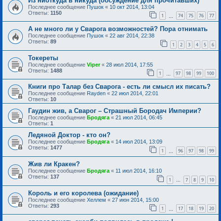
Из ниоткуда в никуда (обсуждение для прочитавших)
Последнее сообщение
Пушок
«
10 окт 2014, 13:04
Ответы:
1150
1
74
75
76
77
…
А не много ли у Сварога возможностей? Пора отнимать
Последнее сообщение
Пушок
«
22 авг 2014, 22:38
Ответы:
89
1
2
3
4
5
6
Токереты
Последнее сообщение
Viper
«
28 июл 2014, 17:55
Ответы:
1488
1
97
98
99
100
…
Книги про Талар без Сварога - есть ли смысл их писать?
Последнее сообщение
Rayden
«
22 июл 2014, 22:01
Ответы:
10
Гаудин жив, а Сварог – Страшный Бородач Империи?
Последнее сообщение
Бродяга
«
21 июл 2014, 06:45
Ответы:
1
Ледяной Доктор - кто он?
Последнее сообщение
Бродяга
«
14 июл 2014, 13:09
Ответы:
1477
1
96
97
98
99
…
Жив ли Кракен?
Последнее сообщение
Бродяга
«
11 июл 2014, 16:10
Ответы:
137
1
7
8
9
10
…
Король и его королева (ожидание)
Последнее сообщение
Хеллем
«
27 июн 2014, 15:00
Ответы:
293
1
17
18
19
20
…