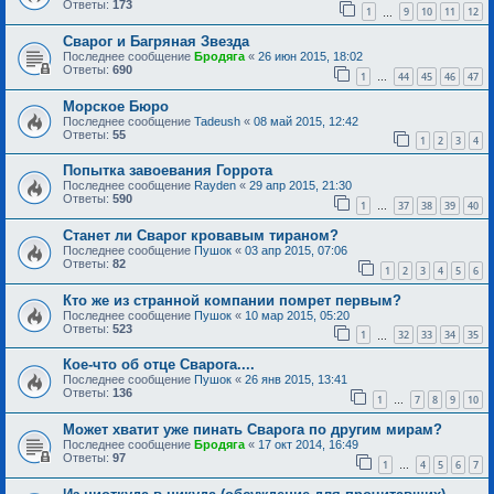
Ответы:
173
1
9
10
11
12
…
Сварог и Багряная Звезда
Последнее сообщение
Бродяга
«
26 июн 2015, 18:02
Ответы:
690
1
44
45
46
47
…
Морское Бюро
Последнее сообщение
Tadeush
«
08 май 2015, 12:42
Ответы:
55
1
2
3
4
Попытка завоевания Горрота
Последнее сообщение
Rayden
«
29 апр 2015, 21:30
Ответы:
590
1
37
38
39
40
…
Станет ли Сварог кровавым тираном?
Последнее сообщение
Пушок
«
03 апр 2015, 07:06
Ответы:
82
1
2
3
4
5
6
Кто же из странной компании помрет первым?
Последнее сообщение
Пушок
«
10 мар 2015, 05:20
Ответы:
523
1
32
33
34
35
…
Кое-что об отце Сварога....
Последнее сообщение
Пушок
«
26 янв 2015, 13:41
Ответы:
136
1
7
8
9
10
…
Может хватит уже пинать Сварога по другим мирам?
Последнее сообщение
Бродяга
«
17 окт 2014, 16:49
Ответы:
97
1
4
5
6
7
…