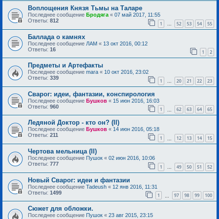
Воплощения Князя Тьмы на Таларе
Последнее сообщение
Бродяга
«
07 май 2017, 11:55
Ответы:
812
1
52
53
54
55
…
Баллада о камнях
Последнее сообщение
ЛАМ
«
13 окт 2016, 00:12
Ответы:
16
1
2
Предметы и Артефакты
Последнее сообщение
mara
«
10 окт 2016, 23:02
Ответы:
339
1
20
21
22
23
…
Сварог: идеи, фантазии, конспирология
Последнее сообщение
Бушков
«
15 июн 2016, 16:03
Ответы:
960
1
62
63
64
65
…
Ледяной Доктор - кто он? (II)
Последнее сообщение
Бушков
«
14 июн 2016, 05:18
Ответы:
211
1
12
13
14
15
…
Чертова мельница (II)
Последнее сообщение
Пушок
«
02 июн 2016, 10:06
Ответы:
777
1
49
50
51
52
…
Новый Сварог: идеи и фантазии
Последнее сообщение
Tadeush
«
12 янв 2016, 11:31
Ответы:
1499
1
97
98
99
100
…
Сюжет для обложки.
Последнее сообщение
Пушок
«
23 авг 2015, 23:15