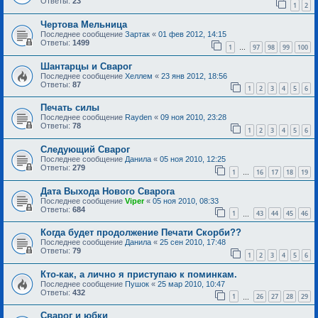
Ответы:
23
1
2
Чертова Мельница
Последнее сообщение
Зартак
«
01 фев 2012, 14:15
Ответы:
1499
1
97
98
99
100
…
Шантарцы и Сварог
Последнее сообщение
Хеллем
«
23 янв 2012, 18:56
Ответы:
87
1
2
3
4
5
6
Печать силы
Последнее сообщение
Rayden
«
09 ноя 2010, 23:28
Ответы:
78
1
2
3
4
5
6
Следующий Сварог
Последнее сообщение
Данила
«
05 ноя 2010, 12:25
Ответы:
279
1
16
17
18
19
…
Дата Выхода Нового Сварога
Последнее сообщение
Viper
«
05 ноя 2010, 08:33
Ответы:
684
1
43
44
45
46
…
Когда будет продолжение Печати Скорби??
Последнее сообщение
Данила
«
25 сен 2010, 17:48
Ответы:
79
1
2
3
4
5
6
Кто-как, а лично я приступаю к поминкам.
Последнее сообщение
Пушок
«
25 мар 2010, 10:47
Ответы:
432
1
26
27
28
29
…
Сварог и юбки