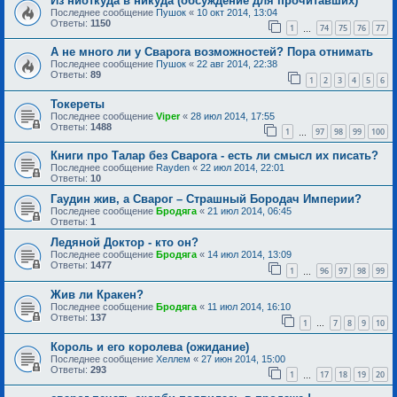
Из ниоткуда в никуда (обсуждение для прочитавших)
Последнее сообщение
Пушок
«
10 окт 2014, 13:04
Ответы:
1150
1
74
75
76
77
…
А не много ли у Сварога возможностей? Пора отнимать
Последнее сообщение
Пушок
«
22 авг 2014, 22:38
Ответы:
89
1
2
3
4
5
6
Токереты
Последнее сообщение
Viper
«
28 июл 2014, 17:55
Ответы:
1488
1
97
98
99
100
…
Книги про Талар без Сварога - есть ли смысл их писать?
Последнее сообщение
Rayden
«
22 июл 2014, 22:01
Ответы:
10
Гаудин жив, а Сварог – Страшный Бородач Империи?
Последнее сообщение
Бродяга
«
21 июл 2014, 06:45
Ответы:
1
Ледяной Доктор - кто он?
Последнее сообщение
Бродяга
«
14 июл 2014, 13:09
Ответы:
1477
1
96
97
98
99
…
Жив ли Кракен?
Последнее сообщение
Бродяга
«
11 июл 2014, 16:10
Ответы:
137
1
7
8
9
10
…
Король и его королева (ожидание)
Последнее сообщение
Хеллем
«
27 июн 2014, 15:00
Ответы:
293
1
17
18
19
20
…