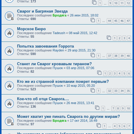
Ответы:
173
1
9
10
11
12
…
Сварог и Багряная Звезда
Последнее сообщение
Бродяга
«
26 июн 2015, 18:02
Ответы:
690
1
44
45
46
47
…
Морское Бюро
Последнее сообщение
Tadeush
«
08 май 2015, 12:42
Ответы:
55
1
2
3
4
Попытка завоевания Горрота
Последнее сообщение
Rayden
«
29 апр 2015, 21:30
Ответы:
590
1
37
38
39
40
…
Станет ли Сварог кровавым тираном?
Последнее сообщение
Пушок
«
03 апр 2015, 07:06
Ответы:
82
1
2
3
4
5
6
Кто же из странной компании помрет первым?
Последнее сообщение
Пушок
«
10 мар 2015, 05:20
Ответы:
523
1
32
33
34
35
…
Кое-что об отце Сварога....
Последнее сообщение
Пушок
«
26 янв 2015, 13:41
Ответы:
136
1
7
8
9
10
…
Может хватит уже пинать Сварога по другим мирам?
Последнее сообщение
Бродяга
«
17 окт 2014, 16:49
Ответы:
97
1
4
5
6
7
…