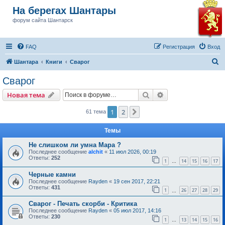
На берегах Шантары
форум сайта Шантарск
FAQ
Регистрация
Вход
П
Шантара
Книги
Сварог
о
Сварог
и
Поиск
Расширенный пои
Новая тема
с
к
1
2
След.
61 тема
Темы
Не слишком ли умна Мара ?
Последнее сообщение
alchit
«
11 июл 2026, 00:19
Ответы:
252
1
14
15
16
17
…
Черные камни
Последнее сообщение
Rayden
«
19 сен 2017, 22:21
Ответы:
431
1
26
27
28
29
…
Сварог - Печать скорби - Критика
Последнее сообщение
Rayden
«
05 июл 2017, 14:16
Ответы:
230
1
13
14
15
16
…