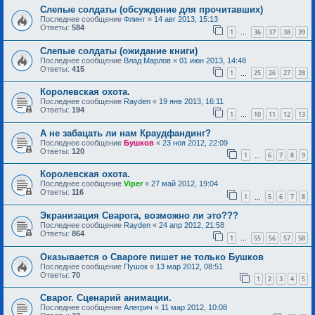
Слепые солдаты (обсуждение для прочитавших)
Последнее сообщение
Флинт
«
14 авг 2013, 15:13
Ответы:
584
1
36
37
38
39
…
Слепые солдаты (ожидание книги)
Последнее сообщение
Влад Марлов
«
01 июн 2013, 14:48
Ответы:
415
1
25
26
27
28
…
Королевская охота.
Последнее сообщение
Rayden
«
19 янв 2013, 16:11
Ответы:
194
1
10
11
12
13
…
А не забацать ли нам Краудфандинг?
Последнее сообщение
Бушков
«
23 ноя 2012, 22:09
Ответы:
120
1
6
7
8
9
…
Королевская охота.
Последнее сообщение
Viper
«
27 май 2012, 19:04
Ответы:
116
1
5
6
7
8
…
Экранизация Сварога, возможно ли это???
Последнее сообщение
Rayden
«
24 апр 2012, 21:58
Ответы:
864
1
55
56
57
58
…
Оказывается о Свароге пишет не только Бушков
Последнее сообщение
Пушок
«
13 мар 2012, 08:51
Ответы:
70
1
2
3
4
5
Сварог. Сценарий анимации.
Последнее сообщение
Алегрич
«
11 мар 2012, 10:08