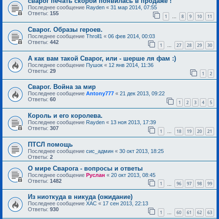
сварог печать скорби появилась в продаже !
Последнее сообщение
Rayden
«
31 мар 2014, 07:55
Ответы:
155
1
8
9
10
11
…
Сварог. Образы героев.
Последнее сообщение
Throll1
«
06 фев 2014, 00:03
Ответы:
442
1
27
28
29
30
…
А как вам такой Сварог, или - шерше ля фам :)
Последнее сообщение
Пушок
«
12 янв 2014, 11:36
Ответы:
29
1
2
Сварог. Война за мир
Последнее сообщение
Antony777
«
21 дек 2013, 09:22
Ответы:
60
1
2
3
4
5
Король и его королева.
Последнее сообщение
Rayden
«
13 ноя 2013, 17:39
Ответы:
307
1
18
19
20
21
…
ПТСЛ помощь
Последнее сообщение
сис_админ
«
30 окт 2013, 18:25
Ответы:
2
О мире Сварога - вопросы и ответы
Последнее сообщение
Руслан
«
20 окт 2013, 08:45
Ответы:
1482
1
96
97
98
99
…
Из ниоткуда в никуда (ожидание)
Последнее сообщение
ХАС
«
17 сен 2013, 22:13
Ответы:
930
1
60
61
62
63
…