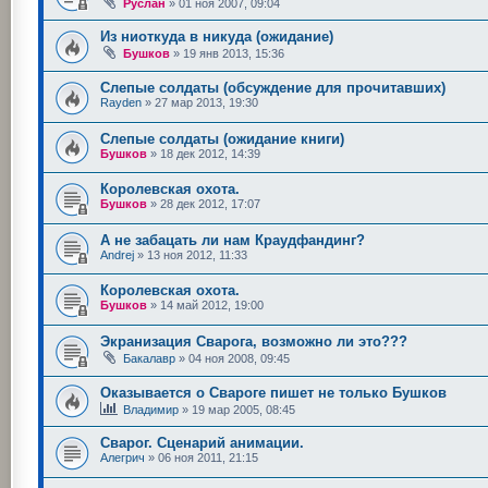
Руслан
»
01 ноя 2007, 09:04
Из ниоткуда в никуда (ожидание)
Бушков
»
19 янв 2013, 15:36
Слепые солдаты (обсуждение для прочитавших)
Rayden
»
27 мар 2013, 19:30
Слепые солдаты (ожидание книги)
Бушков
»
18 дек 2012, 14:39
Королевская охота.
Бушков
»
28 дек 2012, 17:07
А не забацать ли нам Краудфандинг?
Andrej
»
13 ноя 2012, 11:33
Королевская охота.
Бушков
»
14 май 2012, 19:00
Экранизация Сварога, возможно ли это???
Бакалавр
»
04 ноя 2008, 09:45
Оказывается о Свароге пишет не только Бушков
Владимир
»
19 мар 2005, 08:45
Сварог. Сценарий анимации.
Алегрич
»
06 ноя 2011, 21:15