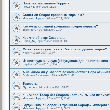
Попытка завоевания Горрота
Freya
»
13 июл 2006, 13:19
Станет ли Сварог кровавым тираном?
Меломан Наруто
»
20 июл 2014, 20:59
Кто же из странной компании помрет первым?
Тоже гость
»
30 июн 2004, 01:14
Кое-что об отце Сварога....
Doran_An_Teg
»
26 фев 2008, 00:04
Может хватит уже пинать Сварога по другим мирам?
Nadin
»
17 дек 2007, 12:07
Из ниоткуда в никуда (обсуждение для прочитавших)
Rayden
»
22 июл 2013, 22:48
А не много ли у Сварога возможностей? Пора отнима
Любитель Блондинок
»
23 ноя 2005, 11:42
Токереты
gerbertshildt
»
11 июн 2004, 15:47
Книги про Талар без Сварога - есть ли смысл их писа
Меломан Наруто
»
22 июл 2014, 21:45
Гаудин жив, а Сварог – Страшный Бородач Империи?
Меломан Наруто
»
21 июл 2014, 06:24