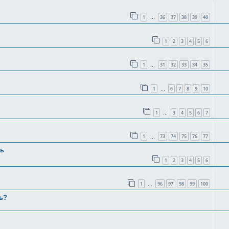
1
36
37
38
39
40
…
1
2
3
4
5
6
1
31
32
33
34
35
…
1
6
7
8
9
10
…
1
3
4
5
6
7
…
1
73
74
75
76
77
…
ть
1
2
3
4
5
6
1
96
97
98
99
100
…
ть?