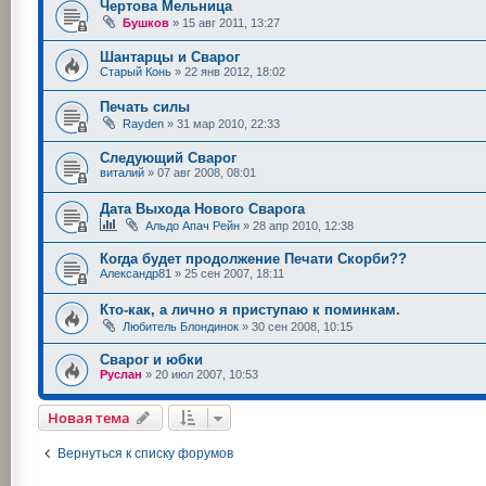
Чертова Мельница
Бушков
»
15 авг 2011, 13:27
Шантарцы и Сварог
Старый Конь
»
22 янв 2012, 18:02
Печать силы
Rayden
»
31 мар 2010, 22:33
Следующий Сварог
виталий
»
07 авг 2008, 08:01
Дата Выхода Нового Сварога
Альдо Апач Рейн
»
28 апр 2010, 12:38
Когда будет продолжение Печати Скорби??
Александр81
»
25 сен 2007, 18:11
Кто-как, а лично я приступаю к поминкам.
Любитель Блондинок
»
30 сен 2008, 10:15
Сварог и юбки
Руслан
»
20 июл 2007, 10:53
Новая тема
Вернуться к списку форумов