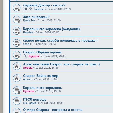
Ледяной Доктор - кто он?
Tadeush
»
17 ноя 2011, 12:03
Жив ли Кракен?
Граф Тез
»
01 авг 2007, 11:50
Король и его королева (ожидание)
Rayden
»
06 апр 2014, 03:06
сварог печать скорби появилась в продаже !
sasa
»
18 сен 2006, 20:33
Сварог. Образы героев.
Бушков
»
10 авг 2013, 20:45
А как вам такой Сварог, или - шерше ля фам :)
Левша
»
12 дек 2013, 16:38
Сварог. Война за мир
Artyar
»
22 янв 2008, 15:07
Король и его королева.
Бушков
»
19 янв 2013, 19:56
ПТСЛ помощь
сис_админ
»
21 окт 2013, 19:30
О мире Сварога - вопросы и ответы