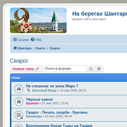
На берегах Шанта
форум сайта Шантарск
Ссылки
FAQ
Шантара
Книги
Сварог
Сварог
Поиск
Расширенный
Новая тема
ТЕМЫ
Не слишком ли умна Мара ?
Железный Вепрь
»
10 янв 2006, 09:31
Черные камни
Бушков
»
07 июн 2012, 13:41
Сварог - Печать скорби - Критика
Квазимодо
»
23 июл 2006, 08:24
Воплощения Князя Тьмы на Таларе