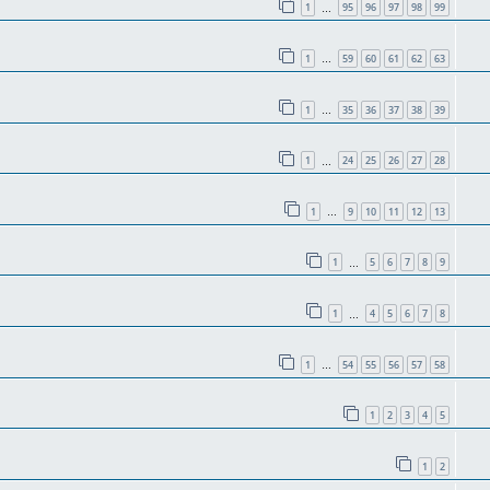
1
95
96
97
98
99
…
1
59
60
61
62
63
…
1
35
36
37
38
39
…
1
24
25
26
27
28
…
1
9
10
11
12
13
…
1
5
6
7
8
9
…
1
4
5
6
7
8
…
1
54
55
56
57
58
…
1
2
3
4
5
1
2