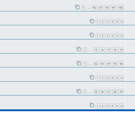
1
96
97
98
99
100
…
1
2
3
4
5
6
1
2
3
4
5
6
1
15
16
17
18
19
…
1
42
43
44
45
46
…
1
2
3
4
5
6
1
25
26
27
28
29
…
1
2
3
4
5
6