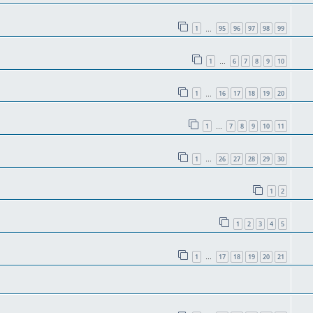
1
95
96
97
98
99
…
1
6
7
8
9
10
…
1
16
17
18
19
20
…
1
7
8
9
10
11
…
1
26
27
28
29
30
…
1
2
1
2
3
4
5
1
17
18
19
20
21
…