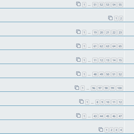
1
51
52
53
54
55
…
1
2
1
19
20
21
22
23
…
1
61
62
63
64
65
…
1
11
12
13
14
15
…
1
48
49
50
51
52
…
1
96
97
98
99
100
…
1
8
9
10
11
12
…
1
43
44
45
46
47
…
1
2
3
4