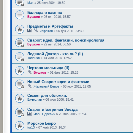
Max
»
25 июл 2004, 19:59
Баллада о камнях
Бушков
»
05 окт 2016, 15:57
Предметы и Артефакты
valpelron
»
06 дек 2011, 23:30
Сварог: идеи, фантазии, конспирология
Бушков
»
22 авг 2014, 06:50
Ледяной Доктор - кто он? (II)
Tadeush
»
14 июл 2014, 12:52
Чертова мельница (II)
Бушков
»
01 фев 2012, 15:26
Новый Сварог: идеи и фантазии
Железный Вепрь
»
03 июн 2011, 12:05
Сюжет для обложки.
Вячеслав
»
06 июл 2006, 15:41
Сварог и Багряная Звезда
Иван Царевич
»
26 янв 2005, 21:54
Морское Бюро
tor13
»
07 май 2013, 16:34