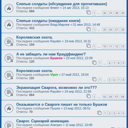
Слепые солдаты (обсуждение для прочитавших)
Последнее сообщение
Флинт
«
14 авг 2013, 15:13
Ответы:
584
1
36
37
38
39
…
Слепые солдаты (ожидание книги)
Последнее сообщение
Влад Марлов
«
01 июн 2013, 14:48
Ответы:
415
1
25
26
27
28
…
Королевская охота.
Последнее сообщение
Rayden
«
19 янв 2013, 16:11
Ответы:
194
1
10
11
12
13
…
А не забацать ли нам Краудфандинг?
Последнее сообщение
Бушков
«
23 ноя 2012, 22:09
Ответы:
120
1
6
7
8
9
…
Королевская охота.
Последнее сообщение
Viper
«
27 май 2012, 19:04
Ответы:
116
1
5
6
7
8
…
Экранизация Сварога, возможно ли это???
Последнее сообщение
Rayden
«
24 апр 2012, 21:58
Ответы:
864
1
55
56
57
58
…
Оказывается о Свароге пишет не только Бушков
Последнее сообщение
Пушок
«
13 мар 2012, 08:51
Ответы:
70
1
2
3
4
5
Сварог. Сценарий анимации.
Последнее сообщение
Алегрич
«
11 мар 2012, 10:08