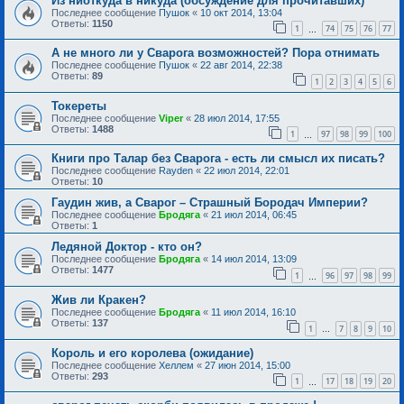
Из ниоткуда в никуда (обсуждение для прочитавших)
Последнее сообщение
Пушок
«
10 окт 2014, 13:04
Ответы:
1150
1
74
75
76
77
…
А не много ли у Сварога возможностей? Пора отнимать
Последнее сообщение
Пушок
«
22 авг 2014, 22:38
Ответы:
89
1
2
3
4
5
6
Токереты
Последнее сообщение
Viper
«
28 июл 2014, 17:55
Ответы:
1488
1
97
98
99
100
…
Книги про Талар без Сварога - есть ли смысл их писать?
Последнее сообщение
Rayden
«
22 июл 2014, 22:01
Ответы:
10
Гаудин жив, а Сварог – Страшный Бородач Империи?
Последнее сообщение
Бродяга
«
21 июл 2014, 06:45
Ответы:
1
Ледяной Доктор - кто он?
Последнее сообщение
Бродяга
«
14 июл 2014, 13:09
Ответы:
1477
1
96
97
98
99
…
Жив ли Кракен?
Последнее сообщение
Бродяга
«
11 июл 2014, 16:10
Ответы:
137
1
7
8
9
10
…
Король и его королева (ожидание)
Последнее сообщение
Хеллем
«
27 июн 2014, 15:00
Ответы:
293
1
17
18
19
20
…