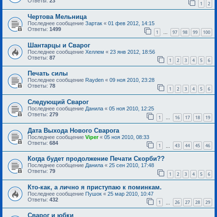
Ответы:
23
1
2
Чертова Мельница
Последнее сообщение
Зартак
«
01 фев 2012, 14:15
Ответы:
1499
1
97
98
99
100
…
Шантарцы и Сварог
Последнее сообщение
Хеллем
«
23 янв 2012, 18:56
Ответы:
87
1
2
3
4
5
6
Печать силы
Последнее сообщение
Rayden
«
09 ноя 2010, 23:28
Ответы:
78
1
2
3
4
5
6
Следующий Сварог
Последнее сообщение
Данила
«
05 ноя 2010, 12:25
Ответы:
279
1
16
17
18
19
…
Дата Выхода Нового Сварога
Последнее сообщение
Viper
«
05 ноя 2010, 08:33
Ответы:
684
1
43
44
45
46
…
Когда будет продолжение Печати Скорби??
Последнее сообщение
Данила
«
25 сен 2010, 17:48
Ответы:
79
1
2
3
4
5
6
Кто-как, а лично я приступаю к поминкам.
Последнее сообщение
Пушок
«
25 мар 2010, 10:47
Ответы:
432
1
26
27
28
29
…
Сварог и юбки