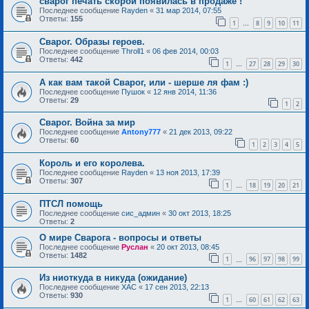
сварог печать скорби появилась в продаже !
Последнее сообщение
Rayden
«
31 мар 2014, 07:55
Ответы:
155
1
8
9
10
11
…
Сварог. Образы героев.
Последнее сообщение
Throll1
«
06 фев 2014, 00:03
Ответы:
442
1
27
28
29
30
…
А как вам такой Сварог, или - шерше ля фам :)
Последнее сообщение
Пушок
«
12 янв 2014, 11:36
Ответы:
29
1
2
Сварог. Война за мир
Последнее сообщение
Antony777
«
21 дек 2013, 09:22
Ответы:
60
1
2
3
4
5
Король и его королева.
Последнее сообщение
Rayden
«
13 ноя 2013, 17:39
Ответы:
307
1
18
19
20
21
…
ПТСЛ помощь
Последнее сообщение
сис_админ
«
30 окт 2013, 18:25
Ответы:
2
О мире Сварога - вопросы и ответы
Последнее сообщение
Руслан
«
20 окт 2013, 08:45
Ответы:
1482
1
96
97
98
99
…
Из ниоткуда в никуда (ожидание)
Последнее сообщение
ХАС
«
17 сен 2013, 22:13
Ответы:
930
1
60
61
62
63
…