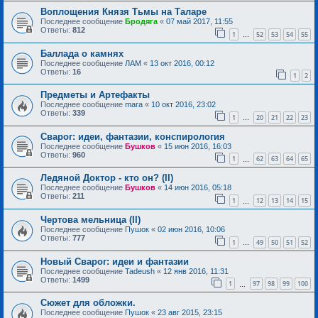
Воплощения Князя Тьмы на Таларе
Последнее сообщение
Бродяга
«
07 май 2017, 11:55
Ответы:
812
1
52
53
54
55
…
Баллада о камнях
Последнее сообщение
ЛАМ
«
13 окт 2016, 00:12
Ответы:
16
1
2
Предметы и Артефакты
Последнее сообщение
mara
«
10 окт 2016, 23:02
Ответы:
339
1
20
21
22
23
…
Сварог: идеи, фантазии, конспирология
Последнее сообщение
Бушков
«
15 июн 2016, 16:03
Ответы:
960
1
62
63
64
65
…
Ледяной Доктор - кто он? (II)
Последнее сообщение
Бушков
«
14 июн 2016, 05:18
Ответы:
211
1
12
13
14
15
…
Чертова мельница (II)
Последнее сообщение
Пушок
«
02 июн 2016, 10:06
Ответы:
777
1
49
50
51
52
…
Новый Сварог: идеи и фантазии
Последнее сообщение
Tadeush
«
12 янв 2016, 11:31
Ответы:
1499
1
97
98
99
100
…
Сюжет для обложки.
Последнее сообщение
Пушок
«
23 авг 2015, 23:15