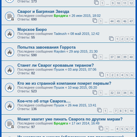
Ответы:
173
1
9
10
11
12
…
Сварог и Багряная Звезда
Последнее сообщение
Бродяга
«
26 июн 2015, 18:02
Ответы:
690
1
44
45
46
47
…
Морское Бюро
Последнее сообщение
Tadeush
«
08 май 2015, 12:42
Ответы:
55
1
2
3
4
Попытка завоевания Горрота
Последнее сообщение
Rayden
«
29 апр 2015, 21:30
Ответы:
590
1
37
38
39
40
…
Станет ли Сварог кровавым тираном?
Последнее сообщение
Пушок
«
03 апр 2015, 07:06
Ответы:
82
1
2
3
4
5
6
Кто же из странной компании помрет первым?
Последнее сообщение
Пушок
«
10 мар 2015, 05:20
Ответы:
523
1
32
33
34
35
…
Кое-что об отце Сварога....
Последнее сообщение
Пушок
«
26 янв 2015, 13:41
Ответы:
136
1
7
8
9
10
…
Может хватит уже пинать Сварога по другим мирам?
Последнее сообщение
Бродяга
«
17 окт 2014, 16:49
Ответы:
97
1
4
5
6
7
…