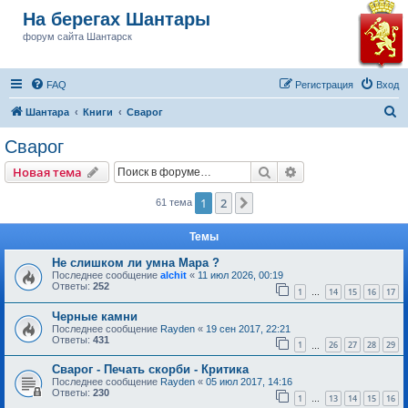
На берегах Шантары
форум сайта Шантарск
FAQ
Регистрация
Вход
П
Шантара
Книги
Сварог
о
Сварог
и
Поиск
Расширенный пои
Новая тема
с
к
1
2
След.
61 тема
Темы
Не слишком ли умна Мара ?
Последнее сообщение
alchit
«
11 июл 2026, 00:19
Ответы:
252
1
14
15
16
17
…
Черные камни
Последнее сообщение
Rayden
«
19 сен 2017, 22:21
Ответы:
431
1
26
27
28
29
…
Сварог - Печать скорби - Критика
Последнее сообщение
Rayden
«
05 июл 2017, 14:16
Ответы:
230
1
13
14
15
16
…