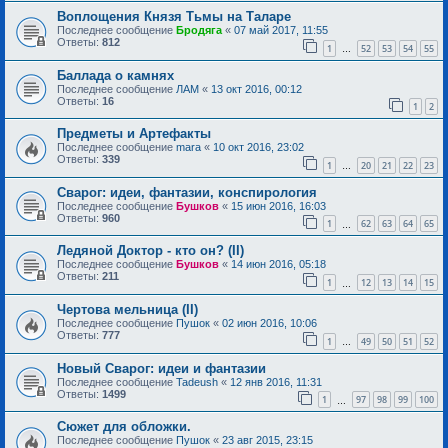
Воплощения Князя Тьмы на Таларе
Последнее сообщение
Бродяга
«
07 май 2017, 11:55
Ответы:
812
1
52
53
54
55
…
Баллада о камнях
Последнее сообщение
ЛАМ
«
13 окт 2016, 00:12
Ответы:
16
1
2
Предметы и Артефакты
Последнее сообщение
mara
«
10 окт 2016, 23:02
Ответы:
339
1
20
21
22
23
…
Сварог: идеи, фантазии, конспирология
Последнее сообщение
Бушков
«
15 июн 2016, 16:03
Ответы:
960
1
62
63
64
65
…
Ледяной Доктор - кто он? (II)
Последнее сообщение
Бушков
«
14 июн 2016, 05:18
Ответы:
211
1
12
13
14
15
…
Чертова мельница (II)
Последнее сообщение
Пушок
«
02 июн 2016, 10:06
Ответы:
777
1
49
50
51
52
…
Новый Сварог: идеи и фантазии
Последнее сообщение
Tadeush
«
12 янв 2016, 11:31
Ответы:
1499
1
97
98
99
100
…
Сюжет для обложки.
Последнее сообщение
Пушок
«
23 авг 2015, 23:15