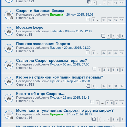
Ответы:
173
1
9
10
11
12
…
Сварог и Багряная Звезда
Последнее сообщение
Бродяга
«
26 июн 2015, 18:02
Ответы:
690
1
44
45
46
47
…
Морское Бюро
Последнее сообщение
Tadeush
«
08 май 2015, 12:42
Ответы:
55
1
2
3
4
Попытка завоевания Горрота
Последнее сообщение
Rayden
«
29 апр 2015, 21:30
Ответы:
590
1
37
38
39
40
…
Станет ли Сварог кровавым тираном?
Последнее сообщение
Пушок
«
03 апр 2015, 07:06
Ответы:
82
1
2
3
4
5
6
Кто же из странной компании помрет первым?
Последнее сообщение
Пушок
«
10 мар 2015, 05:20
Ответы:
523
1
32
33
34
35
…
Кое-что об отце Сварога....
Последнее сообщение
Пушок
«
26 янв 2015, 13:41
Ответы:
136
1
7
8
9
10
…
Может хватит уже пинать Сварога по другим мирам?
Последнее сообщение
Бродяга
«
17 окт 2014, 16:49
Ответы:
97
1
4
5
6
7
…