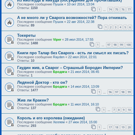
Из ниоткуда в никуда (обсуждение для прочитавших)
Последнее сообщение
Пушок
«
10 окт 2014, 13:04
Ответы:
1150
1
74
75
76
77
…
А не много ли у Сварога возможностей? Пора отнимать
Последнее сообщение
Пушок
«
22 авг 2014, 22:38
Ответы:
89
1
2
3
4
5
6
Токереты
Последнее сообщение
Viper
«
28 июл 2014, 17:55
Ответы:
1488
1
97
98
99
100
…
Книги про Талар без Сварога - есть ли смысл их писать?
Последнее сообщение
Rayden
«
22 июл 2014, 22:01
Ответы:
10
Гаудин жив, а Сварог – Страшный Бородач Империи?
Последнее сообщение
Бродяга
«
21 июл 2014, 06:45
Ответы:
1
Ледяной Доктор - кто он?
Последнее сообщение
Бродяга
«
14 июл 2014, 13:09
Ответы:
1477
1
96
97
98
99
…
Жив ли Кракен?
Последнее сообщение
Бродяга
«
11 июл 2014, 16:10
Ответы:
137
1
7
8
9
10
…
Король и его королева (ожидание)
Последнее сообщение
Хеллем
«
27 июн 2014, 15:00
Ответы:
293
1
17
18
19
20
…