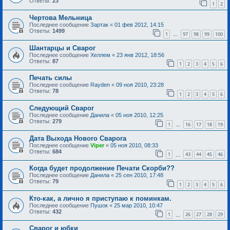
Ответы:
23
1
2
Чертова Мельница
Последнее сообщение
Зартак
«
01 фев 2012, 14:15
Ответы:
1499
1
97
98
99
100
…
Шантарцы и Сварог
Последнее сообщение
Хеллем
«
23 янв 2012, 18:56
Ответы:
87
1
2
3
4
5
6
Печать силы
Последнее сообщение
Rayden
«
09 ноя 2010, 23:28
Ответы:
78
1
2
3
4
5
6
Следующий Сварог
Последнее сообщение
Данила
«
05 ноя 2010, 12:25
Ответы:
279
1
16
17
18
19
…
Дата Выхода Нового Сварога
Последнее сообщение
Viper
«
05 ноя 2010, 08:33
Ответы:
684
1
43
44
45
46
…
Когда будет продолжение Печати Скорби??
Последнее сообщение
Данила
«
25 сен 2010, 17:48
Ответы:
79
1
2
3
4
5
6
Кто-как, а лично я приступаю к поминкам.
Последнее сообщение
Пушок
«
25 мар 2010, 10:47
Ответы:
432
1
26
27
28
29
…
Сварог и юбки