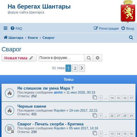
На берегах Шантары
форум сайта Шантарск
FAQ
Регистрация
Вход
П
Шантара
Книги
Сварог
о
Сварог
и
Поиск
Расширенный пои
Новая тема
с
к
1
2
След.
61 тема
Темы
Не слишком ли умна Мара ?
Последнее сообщение
alchit
«
11 июл 2026, 00:19
Ответы:
252
1
14
15
16
17
…
Черные камни
Последнее сообщение
Rayden
«
19 сен 2017, 22:21
Ответы:
431
1
26
27
28
29
…
Сварог - Печать скорби - Критика
Последнее сообщение
Rayden
«
05 июл 2017, 14:16
Ответы:
230
1
13
14
15
16
…