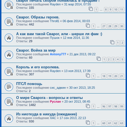
сварог печать скорби появилась в продаже !
Последнее сообщение
Rayden
«
31 мар 2014, 07:55
Ответы:
155
1
8
9
10
11
…
Сварог. Образы героев.
Последнее сообщение
Throll1
«
06 фев 2014, 00:03
Ответы:
442
1
27
28
29
30
…
А как вам такой Сварог, или - шерше ля фам :)
Последнее сообщение
Пушок
«
12 янв 2014, 11:36
Ответы:
29
1
2
Сварог. Война за мир
Последнее сообщение
Antony777
«
21 дек 2013, 09:22
Ответы:
60
1
2
3
4
5
Король и его королева.
Последнее сообщение
Rayden
«
13 ноя 2013, 17:39
Ответы:
307
1
18
19
20
21
…
ПТСЛ помощь
Последнее сообщение
сис_админ
«
30 окт 2013, 18:25
Ответы:
2
О мире Сварога - вопросы и ответы
Последнее сообщение
Руслан
«
20 окт 2013, 08:45
Ответы:
1482
1
96
97
98
99
…
Из ниоткуда в никуда (ожидание)
Последнее сообщение
ХАС
«
17 сен 2013, 22:13
Ответы:
930
1
60
61
62
63
…