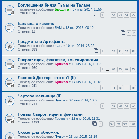
Воплощения Князя Тьмы на Таларе
Последнее сообщение
Бродяга
«
07 май 2017, 11:55
Ответы:
812
1
52
53
54
55
…
Баллада о камнях
Последнее сообщение
ЛАМ
«
13 окт 2016, 00:12
Ответы:
16
1
2
Предметы и Артефакты
Последнее сообщение
mara
«
10 окт 2016, 23:02
Ответы:
339
1
20
21
22
23
…
Сварог: идеи, фантазии, конспирология
Последнее сообщение
Бушков
«
15 июн 2016, 16:03
Ответы:
960
1
62
63
64
65
…
Ледяной Доктор - кто он? (II)
Последнее сообщение
Бушков
«
14 июн 2016, 05:18
Ответы:
211
1
12
13
14
15
…
Чертова мельница (II)
Последнее сообщение
Пушок
«
02 июн 2016, 10:06
Ответы:
777
1
49
50
51
52
…
Новый Сварог: идеи и фантазии
Последнее сообщение
Tadeush
«
12 янв 2016, 11:31
Ответы:
1499
1
97
98
99
100
…
Сюжет для обложки.
Последнее сообщение
Пушок
«
23 авг 2015, 23:15