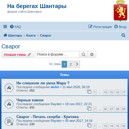
На берегах Шантары
форум сайта Шантарск
FAQ
Регистрация
Вход
П
Шантара
Книги
Сварог
о
Сварог
и
Поиск
Расширенный пои
Новая тема
с
к
1
2
След.
61 тема
Темы
Не слишком ли умна Мара ?
Последнее сообщение
alchit
«
11 июл 2026, 00:19
Ответы:
252
1
14
15
16
17
…
Черные камни
Последнее сообщение
Rayden
«
19 сен 2017, 22:21
Ответы:
431
1
26
27
28
29
…
Сварог - Печать скорби - Критика
Последнее сообщение
Rayden
«
05 июл 2017, 14:16
Ответы:
230
1
13
14
15
16
…