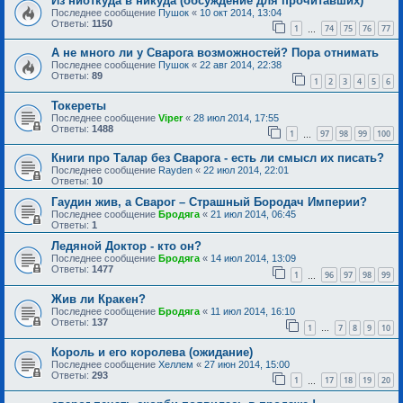
Из ниоткуда в никуда (обсуждение для прочитавших)
Последнее сообщение
Пушок
«
10 окт 2014, 13:04
Ответы:
1150
1
74
75
76
77
…
А не много ли у Сварога возможностей? Пора отнимать
Последнее сообщение
Пушок
«
22 авг 2014, 22:38
Ответы:
89
1
2
3
4
5
6
Токереты
Последнее сообщение
Viper
«
28 июл 2014, 17:55
Ответы:
1488
1
97
98
99
100
…
Книги про Талар без Сварога - есть ли смысл их писать?
Последнее сообщение
Rayden
«
22 июл 2014, 22:01
Ответы:
10
Гаудин жив, а Сварог – Страшный Бородач Империи?
Последнее сообщение
Бродяга
«
21 июл 2014, 06:45
Ответы:
1
Ледяной Доктор - кто он?
Последнее сообщение
Бродяга
«
14 июл 2014, 13:09
Ответы:
1477
1
96
97
98
99
…
Жив ли Кракен?
Последнее сообщение
Бродяга
«
11 июл 2014, 16:10
Ответы:
137
1
7
8
9
10
…
Король и его королева (ожидание)
Последнее сообщение
Хеллем
«
27 июн 2014, 15:00
Ответы:
293
1
17
18
19
20
…