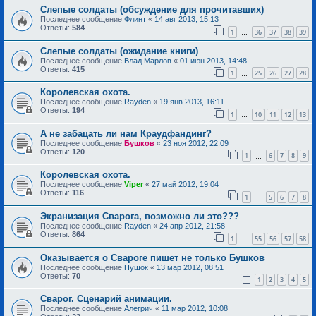
Слепые солдаты (обсуждение для прочитавших)
Последнее сообщение
Флинт
«
14 авг 2013, 15:13
Ответы:
584
1
36
37
38
39
…
Слепые солдаты (ожидание книги)
Последнее сообщение
Влад Марлов
«
01 июн 2013, 14:48
Ответы:
415
1
25
26
27
28
…
Королевская охота.
Последнее сообщение
Rayden
«
19 янв 2013, 16:11
Ответы:
194
1
10
11
12
13
…
А не забацать ли нам Краудфандинг?
Последнее сообщение
Бушков
«
23 ноя 2012, 22:09
Ответы:
120
1
6
7
8
9
…
Королевская охота.
Последнее сообщение
Viper
«
27 май 2012, 19:04
Ответы:
116
1
5
6
7
8
…
Экранизация Сварога, возможно ли это???
Последнее сообщение
Rayden
«
24 апр 2012, 21:58
Ответы:
864
1
55
56
57
58
…
Оказывается о Свароге пишет не только Бушков
Последнее сообщение
Пушок
«
13 мар 2012, 08:51
Ответы:
70
1
2
3
4
5
Сварог. Сценарий анимации.
Последнее сообщение
Алегрич
«
11 мар 2012, 10:08