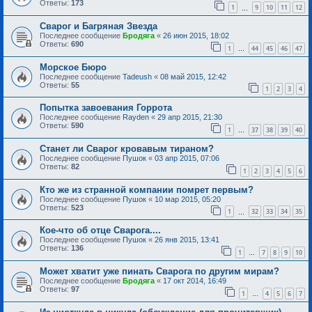
Ответы:
173
1
9
10
11
12
…
Сварог и Багряная Звезда
Последнее сообщение
Бродяга
«
26 июн 2015, 18:02
Ответы:
690
1
44
45
46
47
…
Морское Бюро
Последнее сообщение
Tadeush
«
08 май 2015, 12:42
Ответы:
55
1
2
3
4
Попытка завоевания Горрота
Последнее сообщение
Rayden
«
29 апр 2015, 21:30
Ответы:
590
1
37
38
39
40
…
Станет ли Сварог кровавым тираном?
Последнее сообщение
Пушок
«
03 апр 2015, 07:06
Ответы:
82
1
2
3
4
5
6
Кто же из странной компании помрет первым?
Последнее сообщение
Пушок
«
10 мар 2015, 05:20
Ответы:
523
1
32
33
34
35
…
Кое-что об отце Сварога....
Последнее сообщение
Пушок
«
26 янв 2015, 13:41
Ответы:
136
1
7
8
9
10
…
Может хватит уже пинать Сварога по другим мирам?
Последнее сообщение
Бродяга
«
17 окт 2014, 16:49
Ответы:
97
1
4
5
6
7
…