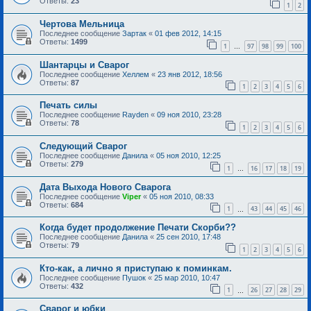
Ответы:
23
1
2
Чертова Мельница
Последнее сообщение
Зартак
«
01 фев 2012, 14:15
Ответы:
1499
1
97
98
99
100
…
Шантарцы и Сварог
Последнее сообщение
Хеллем
«
23 янв 2012, 18:56
Ответы:
87
1
2
3
4
5
6
Печать силы
Последнее сообщение
Rayden
«
09 ноя 2010, 23:28
Ответы:
78
1
2
3
4
5
6
Следующий Сварог
Последнее сообщение
Данила
«
05 ноя 2010, 12:25
Ответы:
279
1
16
17
18
19
…
Дата Выхода Нового Сварога
Последнее сообщение
Viper
«
05 ноя 2010, 08:33
Ответы:
684
1
43
44
45
46
…
Когда будет продолжение Печати Скорби??
Последнее сообщение
Данила
«
25 сен 2010, 17:48
Ответы:
79
1
2
3
4
5
6
Кто-как, а лично я приступаю к поминкам.
Последнее сообщение
Пушок
«
25 мар 2010, 10:47
Ответы:
432
1
26
27
28
29
…
Сварог и юбки