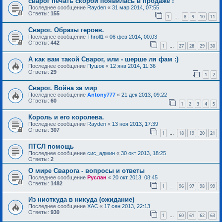
сварог печать скорби появилась в продаже !
Последнее сообщение
Rayden
«
31 мар 2014, 07:55
Ответы:
155
1
8
9
10
11
…
Сварог. Образы героев.
Последнее сообщение
Throll1
«
06 фев 2014, 00:03
Ответы:
442
1
27
28
29
30
…
А как вам такой Сварог, или - шерше ля фам :)
Последнее сообщение
Пушок
«
12 янв 2014, 11:36
Ответы:
29
1
2
Сварог. Война за мир
Последнее сообщение
Antony777
«
21 дек 2013, 09:22
Ответы:
60
1
2
3
4
5
Король и его королева.
Последнее сообщение
Rayden
«
13 ноя 2013, 17:39
Ответы:
307
1
18
19
20
21
…
ПТСЛ помощь
Последнее сообщение
сис_админ
«
30 окт 2013, 18:25
Ответы:
2
О мире Сварога - вопросы и ответы
Последнее сообщение
Руслан
«
20 окт 2013, 08:45
Ответы:
1482
1
96
97
98
99
…
Из ниоткуда в никуда (ожидание)
Последнее сообщение
ХАС
«
17 сен 2013, 22:13
Ответы:
930
1
60
61
62
63
…