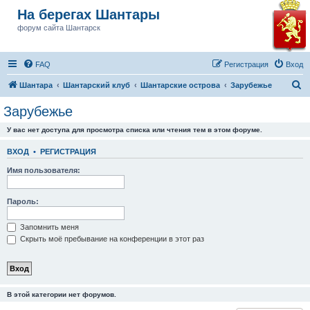
На берегах Шантары
форум сайта Шантарск
FAQ
Регистрация
Вход
П
Шантара
Шантарский клуб
Шантарские острова
Зарубежье
о
Зарубежье
и
У вас нет доступа для просмотра списка или чтения тем в этом форуме.
с
к
ВХОД
•
РЕГИСТРАЦИЯ
Имя пользователя:
Пароль:
Запомнить меня
Скрыть моё пребывание на конференции в этот раз
В этой категории нет форумов.