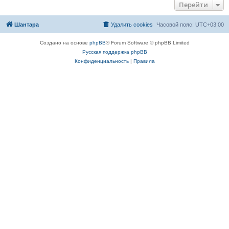
Перейти
Шантара
Удалить cookies
Часовой пояс:
UTC+03:00
Создано на основе
phpBB
® Forum Software © phpBB Limited
Русская поддержка phpBB
Конфиденциальность
|
Правила