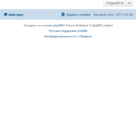
Перейти
Шантара
Удалить cookies
Часовой пояс:
UTC+03:00
Создано на основе
phpBB
® Forum Software © phpBB Limited
Русская поддержка phpBB
Конфиденциальность
|
Правила