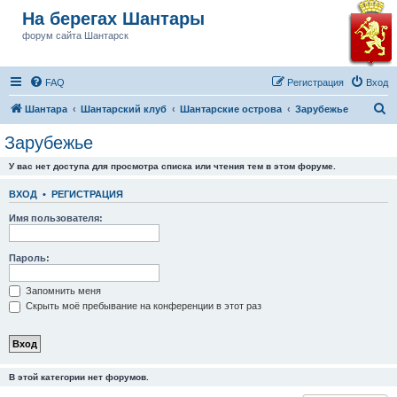
На берегах Шантары
форум сайта Шантарск
FAQ
Регистрация
Вход
П
Шантара
Шантарский клуб
Шантарские острова
Зарубежье
о
Зарубежье
и
У вас нет доступа для просмотра списка или чтения тем в этом форуме.
с
к
ВХОД
•
РЕГИСТРАЦИЯ
Имя пользователя:
Пароль:
Запомнить меня
Скрыть моё пребывание на конференции в этот раз
В этой категории нет форумов.