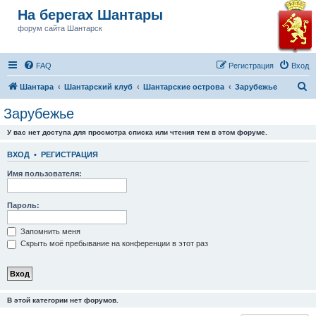
На берегах Шантары
форум сайта Шантарск
FAQ
Регистрация
Вход
П
Шантара
Шантарский клуб
Шантарские острова
Зарубежье
о
Зарубежье
и
У вас нет доступа для просмотра списка или чтения тем в этом форуме.
с
к
ВХОД
•
РЕГИСТРАЦИЯ
Имя пользователя:
Пароль:
Запомнить меня
Скрыть моё пребывание на конференции в этот раз
В этой категории нет форумов.