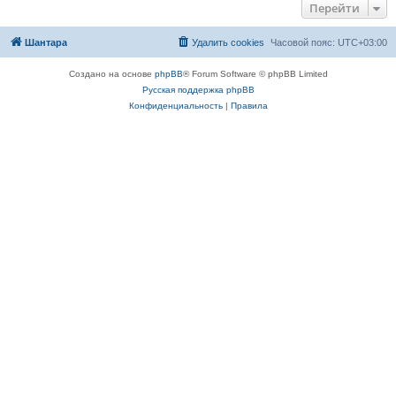
Перейти
Шантара
Удалить cookies
Часовой пояс:
UTC+03:00
Создано на основе
phpBB
® Forum Software © phpBB Limited
Русская поддержка phpBB
Конфиденциальность
|
Правила