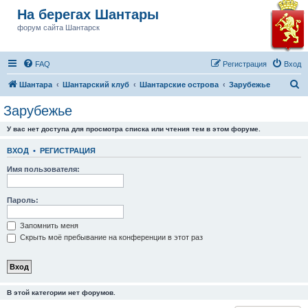
На берегах Шантары
форум сайта Шантарск
FAQ
Регистрация
Вход
П
Шантара
Шантарский клуб
Шантарские острова
Зарубежье
о
Зарубежье
и
У вас нет доступа для просмотра списка или чтения тем в этом форуме.
с
к
ВХОД
•
РЕГИСТРАЦИЯ
Имя пользователя:
Пароль:
Запомнить меня
Скрыть моё пребывание на конференции в этот раз
В этой категории нет форумов.