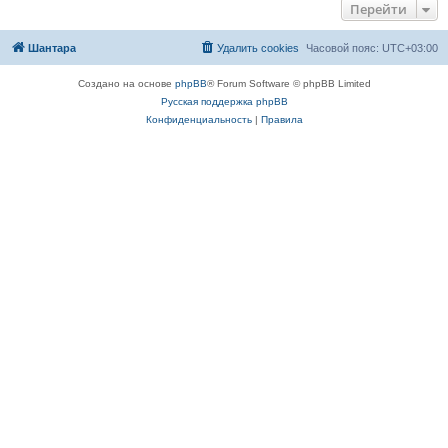
Перейти
Шантара
Удалить cookies
Часовой пояс:
UTC+03:00
Создано на основе
phpBB
® Forum Software © phpBB Limited
Русская поддержка phpBB
Конфиденциальность
|
Правила