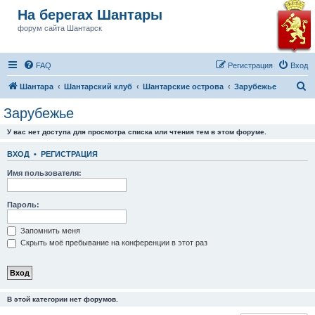
На берегах Шантары
форум сайта Шантарск
FAQ
Регистрация
Вход
П
Шантара
Шантарский клуб
Шантарские острова
Зарубежье
о
Зарубежье
и
У вас нет доступа для просмотра списка или чтения тем в этом форуме.
с
к
ВХОД
•
РЕГИСТРАЦИЯ
Имя пользователя:
Пароль:
Запомнить меня
Скрыть моё пребывание на конференции в этот раз
В этой категории нет форумов.