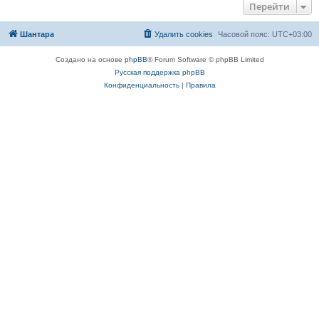
Перейти
Шантара
Удалить cookies
Часовой пояс:
UTC+03:00
Создано на основе
phpBB
® Forum Software © phpBB Limited
Русская поддержка phpBB
Конфиденциальность
|
Правила