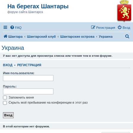
На берегах Шантары
форум сайта Шантарск
FAQ
Регистрация
Вход
П
Шантара
Шантарский клуб
Шантарские острова
Украина
о
Украина
и
У вас нет доступа для просмотра списка или чтения тем в этом форуме.
с
к
ВХОД
•
РЕГИСТРАЦИЯ
Имя пользователя:
Пароль:
Запомнить меня
Скрыть моё пребывание на конференции в этот раз
В этой категории нет форумов.