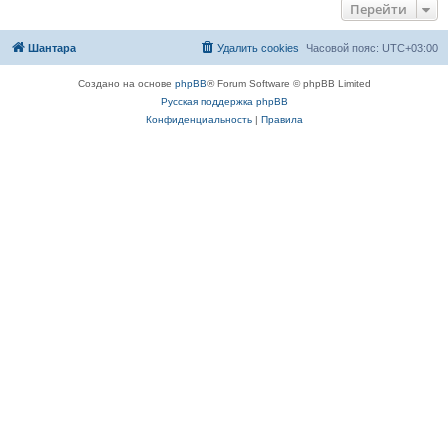
Перейти
Шантара
Удалить cookies
Часовой пояс:
UTC+03:00
Создано на основе
phpBB
® Forum Software © phpBB Limited
Русская поддержка phpBB
Конфиденциальность
|
Правила