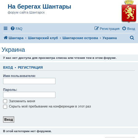
На берегах Шантары
форум сайта Шантарск
FAQ
Регистрация
Вход
П
Шантара
Шантарский клуб
Шантарские острова
Украина
о
Украина
и
У вас нет доступа для просмотра списка или чтения тем в этом форуме.
с
к
ВХОД
•
РЕГИСТРАЦИЯ
Имя пользователя:
Пароль:
Запомнить меня
Скрыть моё пребывание на конференции в этот раз
В этой категории нет форумов.