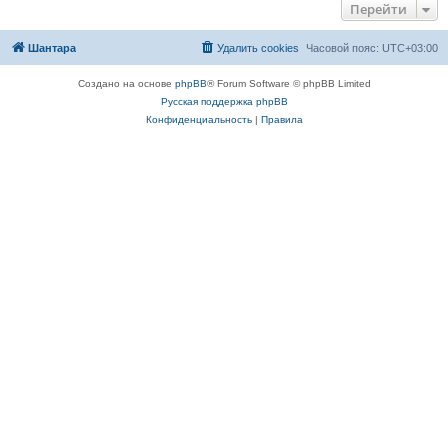
Перейти
Шантара
Удалить cookies
Часовой пояс:
UTC+03:00
Создано на основе
phpBB
® Forum Software © phpBB Limited
Русская поддержка phpBB
Конфиденциальность
|
Правила