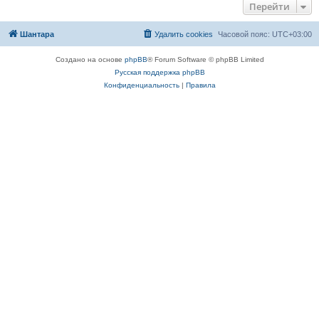
Перейти
Шантара
Удалить cookies
Часовой пояс:
UTC+03:00
Создано на основе
phpBB
® Forum Software © phpBB Limited
Русская поддержка phpBB
Конфиденциальность
|
Правила