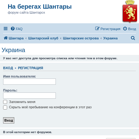
На берегах Шантары
форум сайта Шантарск
FAQ
Регистрация
Вход
П
Шантара
Шантарский клуб
Шантарские острова
Украина
о
Украина
и
У вас нет доступа для просмотра списка или чтения тем в этом форуме.
с
к
ВХОД
•
РЕГИСТРАЦИЯ
Имя пользователя:
Пароль:
Запомнить меня
Скрыть моё пребывание на конференции в этот раз
В этой категории нет форумов.