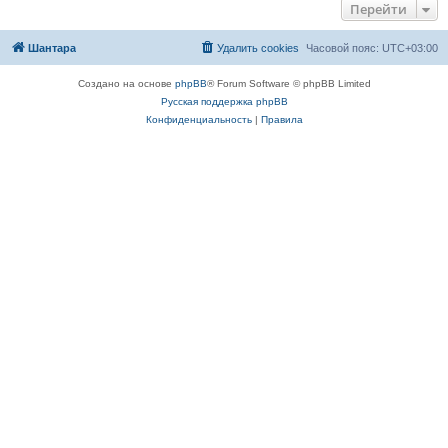
Перейти
Шантара
Удалить cookies
Часовой пояс:
UTC+03:00
Создано на основе
phpBB
® Forum Software © phpBB Limited
Русская поддержка phpBB
Конфиденциальность
|
Правила