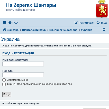
На берегах Шантары
форум сайта Шантарск
FAQ
Регистрация
Вход
П
Шантара
Шантарский клуб
Шантарские острова
Украина
о
Украина
и
У вас нет доступа для просмотра списка или чтения тем в этом форуме.
с
к
ВХОД
•
РЕГИСТРАЦИЯ
Имя пользователя:
Пароль:
Запомнить меня
Скрыть моё пребывание на конференции в этот раз
В этой категории нет форумов.